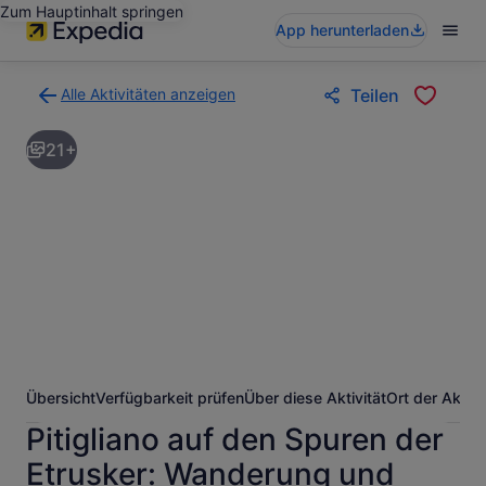
Zum Hauptinhalt springen
App herunterladen
Alle Aktivitäten anzeigen
Teilen
Zurück
zur
21+
Ergebnisseite
für
Aktivitäten.
Übersicht
Verfügbarkeit prüfen
Über diese Aktivität
Ort der Aktivi
Pitigliano auf den Spuren der
Etrusker: Wanderung und