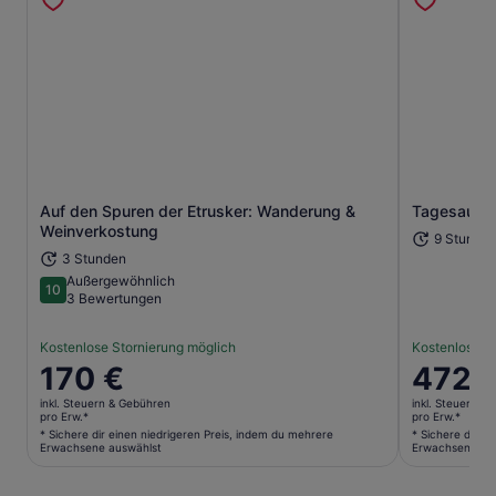
Auf den Spuren der Etrusker: Wanderung &
Tagesausfl
Wird in einem neuen Tab geöffne
Weinverkostung
9 Stunde
3 Stunden
Außergewöhnlich
10
10 von 10
3 Bewertungen
Kostenlose Stornierung möglich
Kostenlose S
Der
170 €
Der
472 
Preis
Preis
inkl. Steuern & Gebühren
inkl. Steuern &
beträgt
beträgt
pro Erw.*
pro Erw.*
170 €
472 €
* Sichere dir einen niedrigeren Preis, indem du mehrere
* Sichere dir e
Erwachsene auswählst
Erwachsene au
pro
pro
Erw.*
Erw.*