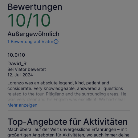
* Sichere
* Sichere
Bewertungen
dir
dir
10/10
10
einen
einen
von
niedrigeren
niedriger
10
Preis,
Preis,
indem
indem
Außergewöhnlich
du
du
1 Bewertung auf Viator
1
mehrere
mehrere
Bewertung
Erwachsene
Erwachse
10.0/10
dieser
auswählst
auswählst
10.0
Aktivität.
David_R
Weitere
von
Bei Viator bewertet
Informationen
10
12. Juli 2024
zu
unseren
Lorenzo was an absolute legend, kind, patient and
geprüften
considerate. Very knowledgeable, answered all questions
Bewertungen.
related to the tour, Pitigliano and the surrounding areas. He
was very clear and his English was excellent. We had clear
instructions for pick up and bang on time. The cost of the
Mehr anzeigen
tour was unbelievable, I would of paid double for what
Lorenzo did for us and the group. The best part for me was
Top-Angebote für Aktivitäten
his and the group’s company at the end of the tour, we
shared wine, food and stories. There is nothing that could
Mach überall auf der Welt unvergessliche Erfahrungen – mit
make this trip or tour better, thank you Lorenzo.
großartigen Angeboten für Aktivitäten, wo auch immer deine