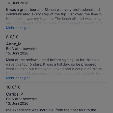
10/10 DEFINITELY RECOMMEND!
10
16. Juni 2026
It was a great tour and Bianca was very professional and
communicated every step of the trip. I enjoyed the time in
Huacachina was my favorite. The lunch offered was okay
and a bit rushed...the tour was in English and Spanish, but
Bianca spoke mostly in Spanish and I missed a lot of what
Mehr anzeigen
she was saying. If you're going to explain something in
8.0/10
Spanish, it should also be explain in English since this is what
8.0
we were expecting from booking the tour. Other than that
Anne_M
the experience was amazing!
von
Bei Viator bewertet
10
15. Juni 2026
Most of the reviews I read before signing up for this tour
gave this tour 5 stars. It was a full day, so be prepared! I
want to point out both what I loved and a couple of things
that were a bit annoying. The bus has a toilet but only for
urinating. First: the visit to the Paracas and the Ballestas
Mehr anzeigen
Islands was great! We saw sea lions, Humbolt penguins,
10.0/10
various bird species. Second: we visited Hacienda La
10.0
Caravedo, established in 1684, it is the oldest continuously
Carlos_P
operating pisco distillery in the Americas. We toured the
von
Bei Viator bewertet
distillery, had a tasting, and a fantastic lunch there. Loved
10
13. Juni 2026
this! Third: Oasis Huacachina where we rode in dune buggies
up and down the stunningly beautiful sand dunes, ending
the experience was incrdible. from the boat tour to the