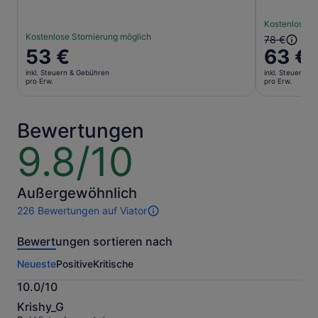
Kostenlose S
Kostenlose Stornierung möglich
Der
78 €
Der
53 €
63 €
vorherige
Preis
Preis
inkl. Steuern & Gebühren
inkl. Steuern &
beträgt
war
pro Erw.
pro Erw.
53 €
78 €
pro
und
Erw.
der
Bewertungen
aktuelle
9.8/10
9.8
Preis
von
beträgt
10
63 €
Außergewöhnlich
pro
Erw.
226 Bewertungen auf Viator
226
Bewertungen
Bewertungen sortieren nach
dieser
Aktivität.
Neueste
Positive
Kritische
Weitere
Informationen
10.0/10
zu
10.0
unseren
Krishy_G
von