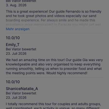
geprüften
Bei Viator bewertet
10
Bewertungen.
3. Aug. 2026
This is a great experience! Our guide Fernando is so friendly
and he took great photos and videos especially our sand
boarding experience. Fer always smile and he made this
experience more memorable!! In Paracas you might get wet
from the boat ride so make sure you wear a wind breaker or
Mehr anzeigen
rain coat👍 A must do when you are in Lima❤️
10.0/10
10.0
Emily_T
von
Bei Viator bewertet
10
23. Juli 2026
We had an amazing time on this tour! Our guide Gia was very
knowledgeable and also very organised to keep everything
running smoothly, telling us when to preorder food and what
the meeting points were. Would highly recommend!
10.0/10
10.0
ShaniceNatalie_A
von
Bei Viator bewertet
10
23. Juli 2026
I totally recommend this tour for couples and adults groups,
well coordinated, each activity is unique, so many different