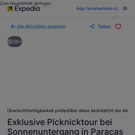
Zum Hauptinhalt springen
App herunterladen
Alle Aktivitäten anzeigen
Teilen
Zurück
zur
38+
Ergebnisseite
für
Aktivitäten.
Übersicht
Verfügbarkeit prüfen
Über diese Aktivität
Ort der Aktivi
Exklusive Picknicktour bei
Sonnenuntergang in Paracas