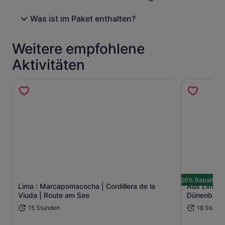
Was ist im Paket enthalten?
Weitere empfohlene
Aktivitäten
20% Rabatt
Lima : Marcapomacocha | Cordillera de la
Aus Lima: 
Wird in einem neuen Tab geöffne
Viuda | Route am See
Dünenbugg
15 Stunden
18 Stund