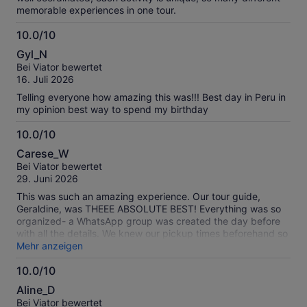
memorable experiences in one tour.
10.0/10
10.0
Gyl_N
von
Bei Viator bewertet
10
16. Juli 2026
Telling everyone how amazing this was!!! Best day in Peru in
my opinion best way to spend my birthday
10.0/10
10.0
Carese_W
von
Bei Viator bewertet
10
29. Juni 2026
This was such an amazing experience. Our tour guide,
Geraldine, was THEEE ABSOLUTE BEST! Everything was so
organized- a WhatsApp group was created the day before
with all the details. We knew our pickup times beforehand so
we could prepare, breakfast, lunch and dinner coordinations
Mehr anzeigen
were so seamless and she took videos of us sanboarding
10.0/10
down the dunes. To do all of that on an 18 hour tour is no
10.0
easy feat. The driver did an excellent job and the sunset
Aline_D
picnic at the end of the tour was the icing on the cake for us.
von
Bei Viator bewertet