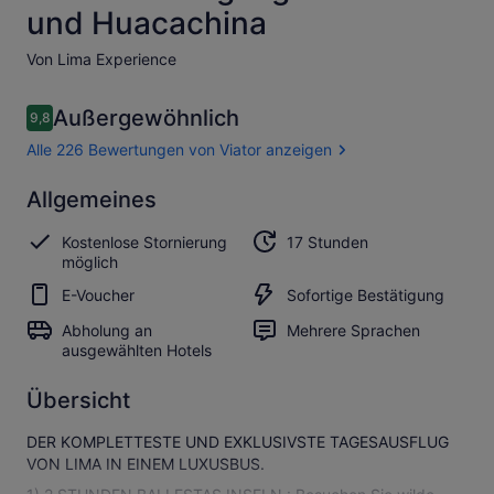
und Huacachina
Von Lima Experience
Bewertungen
Außergewöhnlich
9,8
9,8 von 10.
Alle 226 Bewertungen von Viator anzeigen
Außergewöhnlich
Allgemeines
9.8
9.8 von 10
Alle 226
Kostenlose Stornierung
17 Stunden
Bewertungen
möglich
von Viator
anzeigen
E-Voucher
Sofortige Bestätigung
Abholung an
Mehrere Sprachen
ausgewählten Hotels
Übersicht
DER KOMPLETTESTE UND EXKLUSIVSTE TAGESAUSFLUG
VON LIMA IN EINEM LUXUSBUS.