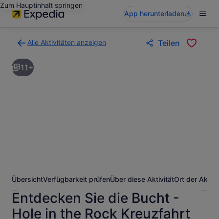
Zum Hauptinhalt springen
App herunterladen
Alle Aktivitäten anzeigen
Teilen
Zurück
zur
11+
Ergebnisseite
für
Aktivitäten.
Übersicht
Verfügbarkeit prüfen
Über diese Aktivität
Ort der Aktivi
Entdecken Sie die Bucht -
Hole in the Rock Kreuzfahrt