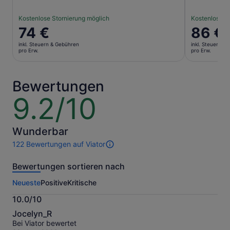
Kostenlose Stornierung möglich
Kostenlose S
Der
74 €
Der
86 €
Preis
Preis
inkl. Steuern & Gebühren
inkl. Steuern &
beträgt
beträgt
pro Erw.
pro Erw.
74 €
86 €
pro
pro
Erw.
Erw.
Bewertungen
9.2/10
9.2
von
10
Wunderbar
122 Bewertungen auf Viator
122
Bewertungen
Bewertungen sortieren nach
dieser
Aktivität.
Neueste
Positive
Kritische
Weitere
Informationen
10.0/10
zu
10.0
unseren
Jocelyn_R
von
geprüften
Bei Viator bewertet
10