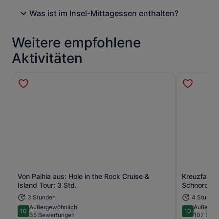
Was ist im Insel-Mittagessen enthalten?
Weitere empfohlene
Aktivitäten
Von Paihia aus: Hole in the Rock Cruise &
Kreuzfahrt 
Wird in einem neuen Tab geöffne
Island Tour: 3 Std.
Schnorchel
3 Stunden
4 Stunde
Außergewöhnlich
Außerge
10
10
10 von 10
10 von 10
35 Bewertungen
107 Bew