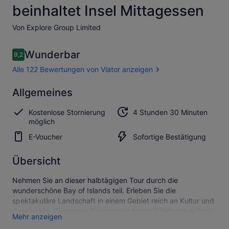
beinhaltet Insel Mittagessen
Von Explore Group Limited
Bewertungen
Wunderbar
9,2
9,2 von 10.
Alle 122 Bewertungen von Viator anzeigen
Wunderbar
Allgemeines
9.2
9.2 von 10
Alle 122
Kostenlose Stornierung
4 Stunden 30 Minuten
Bewertungen
möglich
von Viator
anzeigen
E-Voucher
Sofortige Bestätigung
Übersicht
Nehmen Sie an dieser halbtägigen Tour durch die
wunderschöne Bay of Islands teil. Erleben Sie die
spektakuläre Landschaft in einem Gebiet reich an Kultur und
Geschichte. Begegnen Sie verschiedenen Wildtieren in ihrer
Mehr anzeigen
natürlichen Umgebung, da wir lizenziert sind, Meeressäuger