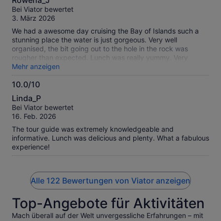
Rowena_J
wonderful end to a great excursion. Thankyou Fullers.
von
Bei Viator bewertet
10
3. März 2026
We had a awesome day cruising the Bay of Islands such a
stunning place the water is just gorgeous. Very well
organised, the bit going out to the hole in the rock was
rougher than expected. Lunch was really yummy. Very
enjoyable
Mehr anzeigen
10.0/10
10.0
Linda_P
von
Bei Viator bewertet
10
16. Feb. 2026
The tour guide was extremely knowledgeable and
informative. Lunch was delicious and plenty. What a fabulous
experience!
Alle 122 Bewertungen von Viator anzeigen
Top-Angebote für Aktivitäten
Mach überall auf der Welt unvergessliche Erfahrungen – mit