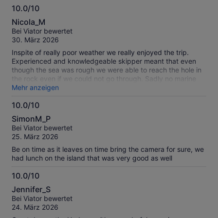
10.0/10
10.0
Nicola_M
von
Bei Viator bewertet
10
30. März 2026
Inspite of really poor weather we really enjoyed the trip.
Experienced and knowledgeable skipper meant that even
though the sea was rough we were able to reach the hole in
the rock even if we could not go through. Sadly no marine
life was seen that day but we enjoyed a nice lunch and walk
Mehr anzeigen
on the island before heading back to Russell
10.0/10
10.0
SimonM_P
von
Bei Viator bewertet
10
25. März 2026
Be on time as it leaves on time bring the camera for sure, we
had lunch on the island that was very good as well
10.0/10
10.0
Jennifer_S
von
Bei Viator bewertet
10
24. März 2026