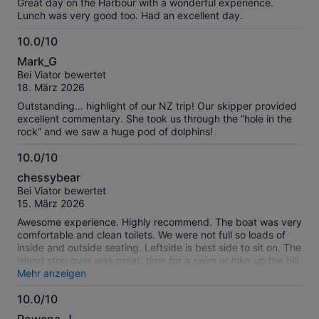
Great day on the Harbour with a wonderful experience.
Lunch was very good too. Had an excellent day.
10.0/10
10.0
Mark_G
von
Bei Viator bewertet
10
18. März 2026
Outstanding… highlight of our NZ trip! Our skipper provided
excellent commentary. She took us through the “hole in the
rock” and we saw a huge pod of dolphins!
10.0/10
10.0
chessybear
von
Bei Viator bewertet
10
15. März 2026
Awesome experience. Highly recommend. The boat was very
comfortable and clean toilets. We were not full so loads of
inside and outside seating. Leftside is best side to sit on. The
island stop over was great, time for a swim or hike up the hill
for even better views. Lunch included was ok but you can
Mehr anzeigen
buy hot food etc at the restaurant. The captain was
10.0/10
excellent his commentary was very informative and we went
10.0
looking for dolphins on the way back which we found. A