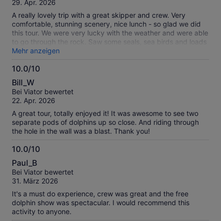
Bewertungen.
29. Apr. 2026
A really lovely trip with a great skipper and crew. Very
comfortable, stunning scenery, nice lunch - so glad we did
this tour. We were very lucky with the weather and were able
to go through the rock. Saw some seals, sea birds and loads
of fish.
Mehr anzeigen
10.0/10
10.0
Bill_W
von
Bei Viator bewertet
10
22. Apr. 2026
A great tour, totally enjoyed it! It was awesome to see two
separate pods of dolphins up so close. And riding through
the hole in the wall was a blast. Thank you!
10.0/10
10.0
Paul_B
von
Bei Viator bewertet
10
31. März 2026
It's a must do experience, crew was great and the free
dolphin show was spectacular. I would recommend this
activity to anyone.