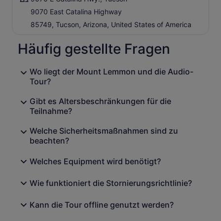
Haarnadel-Felsen
9070 East Catalina Highway
Soldier Trail Trailhead
85749, Tucson, Arizona, United States of America
Babad Do'ag Aussichtspunkt und Wegweiser
Häufig gestellte Fragen
Himmelsinseln
Molino Canyon Aussicht
Wo liegt der Mount Lemmon und die Audio-
Molino Basin Trail
Tour?
Catalina Federal Honor Camp
Thimble Peak Vista
Gibt es Altersbeschränkungen für die
Teilnahme?
Sieben Katarakte
General Hitchcock Campground
Welche Sicherheitsmaßnahmen sind zu
Manzanita Vista
beachten?
Windy Point Vista
Welches Equipment wird benötigt?
Hoodoo Vista
Ureinwohner des Mount Lemmon
Wie funktioniert die Stornierungsrichtlinie?
Rose canyon Lake
San Pedro Vista
Kann die Tour offline genutzt werden?
Die Tohono O'odham