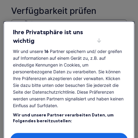
Verfügbarkeit prüfen
Daten
Sa., 8. Aug.–Sa., 22. Aug.
Ihre Privatsphäre ist uns
wichtig
Reisende
1 Reisender
Wir und unsere
16
Partner speichern und/ oder greifen
auf Informationen auf einem Gerät zu, z.B. auf
Sa., 8. Aug.
So., 9. Aug.
Mo., 10. Aug.
Di., 11. Aug.
Mi., 1
eindeutige Kennungen in Cookies, um
-
-
-
-
personenbezogene Daten zu verarbeiten. Sie können
Ihre Präferenzen akzeptieren oder verwalten. Klicken
Einige Inhalte dieser Seite wurden möglicherweise
Sie dazu bitte unten oder besuchen Sie jederzeit die
maschinell übersetzt
Tickets anzeigen
Seite der Datenschutzrichtlinie. Diese Präferenzen
Originaltext anzeigen (Englisch)
werden unseren Partnern signalisiert und haben keinen
Wird
Feedback zu dieser Übersetzung geben
Einfluss auf Surfdaten.
in
einem
Wir und unsere Partner verarbeiten Daten, um
neuen
Das ist im Preis enthalten
Folgendes bereitzustellen:
Tab
geöffnet
Verwendung genauer Standortdaten. Endgeräteeigenschaften zur
Identifikation aktiv abfragen. Speichern von oder Zugriff auf
Fesselndes Geschichtenerzählen: Entdecke
Informationen auf einem Endgerät. Personalisierte Werbung und