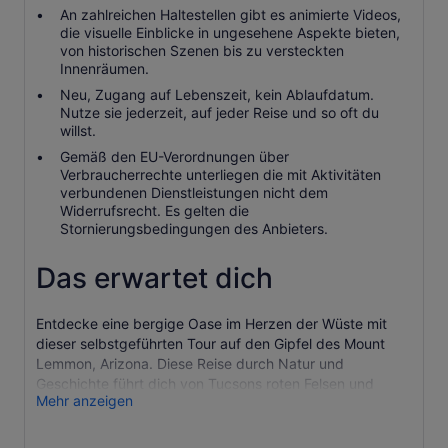
An zahlreichen Haltestellen gibt es animierte Videos,
die visuelle Einblicke in ungesehene Aspekte bieten,
von historischen Szenen bis zu versteckten
Innenräumen.
Neu, Zugang auf Lebenszeit, kein Ablaufdatum.
Nutze sie jederzeit, auf jeder Reise und so oft du
willst.
Gemäß den EU-Verordnungen über
Verbraucherrechte unterliegen die mit Aktivitäten
verbundenen Dienstleistungen nicht dem
Widerrufsrecht. Es gelten die
Stornierungsbedingungen des Anbieters.
Das erwartet dich
Entdecke eine bergige Oase im Herzen der Wüste mit
dieser selbstgeführten Tour auf den Gipfel des Mount
Lemmon, Arizona. Diese Reise durch Natur und
Geschichte führt dich von Tucsons roten Felsen und
Mehr anzeigen
Saguaro-Kakteen zu den üppigen Urwäldern der Catalina
Mountains. Unterwegs erfährst du Geschichten über die
Tohono O'odham, bestaunst die Sky Islands und erlebst