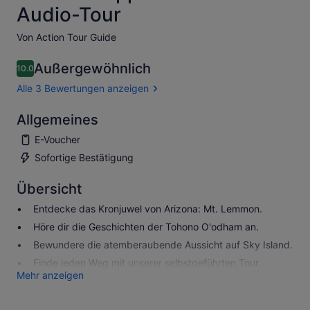
Audio-Tour
Von Action Tour Guide
Außergewöhnlich
10.0
10.0 von 10
Alle 3 Bewertungen anzeigen
Allgemeines
E-Voucher
Sofortige Bestätigung
Übersicht
Entdecke das Kronjuwel von Arizona: Mt. Lemmon.
Höre dir die Geschichten der Tohono O'odham an.
Bewundere die atemberaubende Aussicht auf Sky Island.
Finde jeden Weg mit unserer selbstgeführten Tour.
Mehr anzeigen