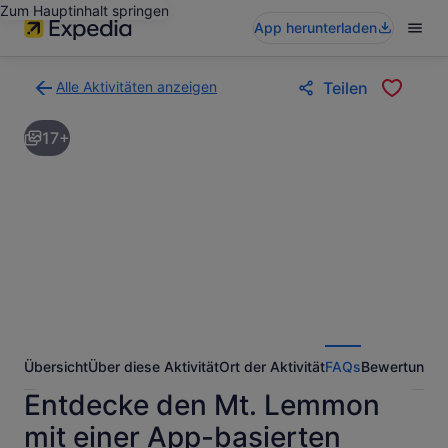
Zum Hauptinhalt springen
App herunterladen
Alle Aktivitäten anzeigen
Teilen
Zurück
zur
17+
Ergebnisseite
für
Aktivitäten.
Übersicht
Über diese Aktivität
Ort der Aktivität
FAQs
Bewertunge
Entdecke den Mt. Lemmon
mit einer App-basierten