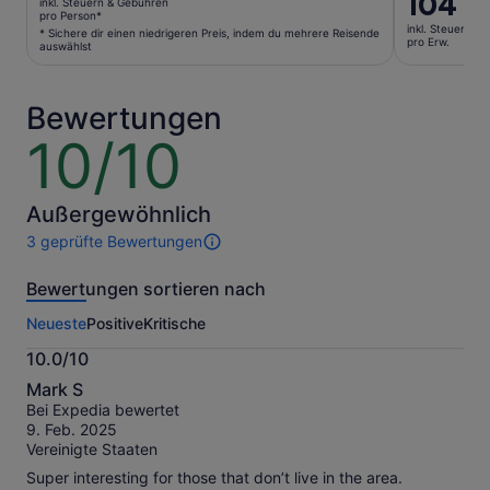
104 €
inkl. Steuern & Gebühren
beträgt
Preis
pro Person*
Wenn du Hilfe brauchst, kannst du jederzeit einen
inkl. Steuern &
78 €
* Sichere dir einen niedrigeren Preis, indem du mehrere Reisende
beträgt
pro Erw.
echten Menschen per Anruf, Chat oder E-Mail
auswählst
pro
104 €
kontaktieren.
Person*
pro
* Sichere
Erw.
Bewertungen
dir
10/10
10
einen
von
niedrigeren
10
Preis,
indem
Außergewöhnlich
du
3 geprüfte Bewertungen
3
mehrere
Bewertungen
Reisende
Bewertungen sortieren nach
dieser
auswählst
Aktivität.
Neueste
Positive
Kritische
Weitere
Informationen
10.0/10
zu
10.0
unseren
Mark S
von
geprüften
Bei Expedia bewertet
10
Bewertungen.
9. Feb. 2025
Vereinigte Staaten
Super interesting for those that don’t live in the area.