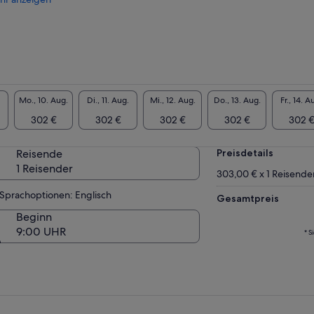
Mo., 10. Aug.
Di., 11. Aug.
Mi., 12. Aug.
Do., 13. Aug.
Fr., 14. A
302 €
302 €
302 €
302 €
302 
Reisende
Preisdetails
1 Reisender
303,00 € x 1 Reisende
Sprachoptionen: Englisch
Gesamtpreis
Beginn
9:00 UHR
* S