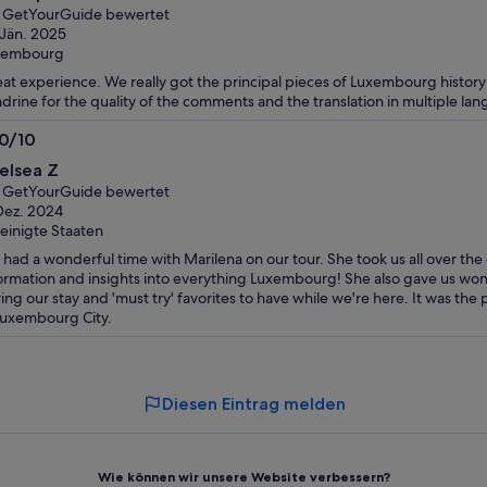
n
 GetYourGuide bewertet
 Jän. 2025
xembourg
at experience. We really got the principal pieces of Luxembourg history 
drine for the quality of the comments and the translation in multiple la
.0/10
0
elsea Z
n
 GetYourGuide bewertet
Dez. 2024
einigte Staaten
had a wonderful time with Marilena on our tour. She took us all over the
ormation and insights into everything Luxembourg! She also gave us wond
ing our stay and 'must try' favorites to have while we're here. It was the
Luxembourg City.
Diesen Eintrag melden
Wie können wir unsere Website verbessern?