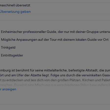
maschinell übersetzt
Wird
 Übersetzung geben
in
einem
neuen
Tab
Einheimischer professioneller Guide, der nur mit deiner Gruppe unterw
geöffnet
Mögliche Anpassungen auf der Tour mit deinem lokalen Guide vor Ort
Trinkgeld
Eintrittsgelder
mburg ist berühmt für seine mittelalterliche, befestigte Altstadt, die
rt und am Ufer der Alzette liegt. Folge uns durch die verwinkelten Gas
t zu entdecken und lass dich von den großen Plätzen, Kirchen und Paläs
raschen. Du wirst eine Mischung aus verschiedenen Stilen bewundern k
r anzeigen
 die Renaissance bis hin zum Barock reichen. Wie das Denkmal von Dick
chnamigen Nationaldichtern gewidmet ist, die die Hymne Luxemburgs g
Grand Rue, einen der luxuriösesten Veranstaltungsorte in der Ville Haute,
mburg. Verheddere dich im “Knoten”, oder Knuedler, wie der Platz Place
st eine Anspielung auf den Knoten im Seilgürtel, den die Franziskanermö