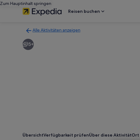
Zum Hauptinhalt springen
Reisen buchen
Alle Aktivitäten anzeigen
Zurück
zur
5+
Ergebnisseite
für
Aktivitäten.
Übersicht
Verfügbarkeit prüfen
Über diese Aktivität
Ort 