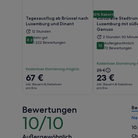
10% Rabatt
Tagesausflug ab Brüssel nach
Kulturelle Stadtru
Luxemburg und Dinant
Luxemburg mit sü
Genuss
12 Stunden
Wird in einem neuen Tab geöffnet
Wir
2 Stunden 30 Minut
Sehr gut
8.2
8.2 von 10
1 222 Bewertungen
Außergewöhnlich
10
10 von 10
72 Bewertungen
Kostenlose Stornierung 
Kostenlose Stornierung möglich
Der
25 €
Der
67 €
23 €
vorherige
Preis
Preis
inkl. Steuern & Gebühren
inkl. Steuern & Gebühren
beträgt
pro Erw.
pro Erw.
war
67 €
25 €
pro
und
Bewertungen
Erw.
Be
der
10/10
aktuelle
10
Ne
Preis
von
10
beträgt
10
10.
23 €
Außergewöhnlich
Ch