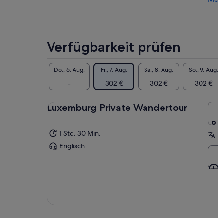
niedrigeren
Preis,
indem
du
Verfügbarkeit prüfen
mehrere
Reisende
auswählst
Do., 6. Aug.
Fr., 7. Aug.
Sa., 8. Aug.
So., 9. Aug.
-
302 €
302 €
302 €
Luxemburg Private Wandertour
1 Std. 30 Min.
Englisch