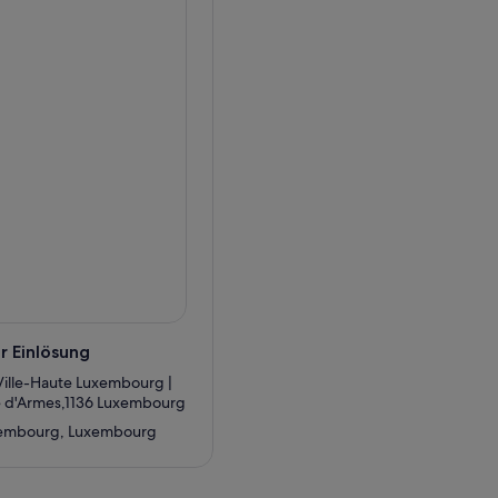
as Kloster wurde abgerissen,
Herzog Wilhelm II. gekrönt.
taunen, der einzigen
ie Hauptstadt eines der
e die Fahrt!
r Einlösung
 Ville-Haute Luxembourg |
ce d'Armes,1136 Luxembourg
embourg, Luxembourg