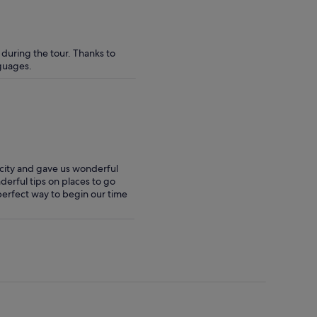
indem
du
mehrere
Erwachsene
during the tour. Thanks to
auswählst
nguages.
 city and gave us wonderful
erful tips on places to go
 perfect way to begin our time