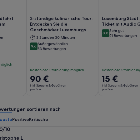
ndfahrt
3-stündige kulinarische Tour:
Luxemburg Stadt: 
ßem
Entdecken Sie die
Ticket mit Audio 
Geschmäcker Luxemburgs
Sehr gut
8.0
8.0 von 10
d in einem neuen Tab geöffnet
Wird in einem neuen Tab geöffn
Wi
51 Bewertungen
en
3 Stunden 30 Minuten
Außergewöhnlich
9.6
9.6 von 10
33 Bewertungen
möglich
Kostenlose Stornierung möglich
Kostenlose Stornierun
Der
90 €
Der
15 €
Preis
Preis
inkl. Steuern & Gebühren
inkl. Steuern & Gebühren
beträgt
beträgt
pro Erw.
pro Erw.
90 €
15 €
pro
pro
wertungen sortieren nach
Erw.
Erw.
ueste
Positive
Kritische
.0/10
0
ristophe L