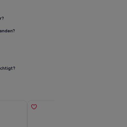
r?
handen?
chtigt?