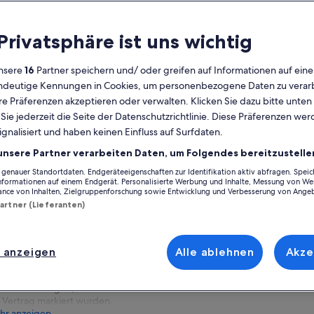
lgemeines
 Privatsphäre ist uns wichtig
Kostenlose
1 Stunde
Stornierung
30 Minuten
nsere
16
Partner speichern und/ oder greifen auf Informationen auf ein
möglich
eindeutige Kennungen in Cookies, um personenbezogene Daten zu verarb
E-Voucher
Sofortige
e Präferenzen akzeptieren oder verwalten. Klicken Sie dazu bitte unten
Bestätigung
ie jederzeit die Seite der Datenschutzrichtlinie. Diese Präferenzen we
Auf Ka
ignalisiert und haben keinen Einfluss auf Surfdaten.
ersicht
unsere Partner verarbeiten Daten, um Folgendes bereitzustelle
Erkunde das römische Erbe und entdecke
Ort der Aktivität
die antiken Fundamente.
enauer Standortdaten. Endgeräteeigenschaften zur Identifikation aktiv abfragen. Spei
Informationen auf einem Endgerät. Personalisierte Werbung und Inhalte, Messung von We
Luxembourg
Erfahre mehr über die königliche Geschichte
ance von Inhalten, Zielgruppenforschung sowie Entwicklung und Verbesserung von Ange
Luxemburgs, von Burgund bis zur
Luxembourg, Lux
Partner (Lieferanten)
Unabhängigkeit.
Treffpunkt/Ort de
Entdecke Geschichten aus der Kriegszeit,
Pl. d'Armes, 1368
von den Kämpfen der Habsburger bis zur
 anzeigen
Alle ablehnen
Akze
At the Kiosk, Pla
deutschen Besatzung.
Luxembourg, Lux
Erforsche die diplomatischen
Veränderungen, die durch den Pariser
Vertrag markiert wurden.
hr anzeigen