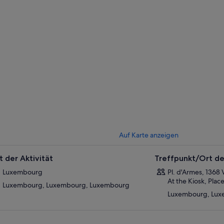
zösischen Revolutionskriegen in einem Kloster an diesem Platz lebten. D
as Rathaus zu bauen, und der Platz wurde mit dem Reiterstandbild von 
 uns die Fassade der von Jesuiten erbauten Kathedrale Notre-Dame bes
edrale des Landes. Wir nehmen dich mit auf einen Spaziergang durch d
nsten Staaten Europas, den du nie vergessen wirst. Mach mit und genieß
Auf Karte anzeigen
t der Aktivität
Treffpunkt/Ort de
Luxembourg
Pl. d'Armes, 1368
At the Kiosk, Pla
Luxembourg, Luxembourg, Luxembourg
Luxembourg, Lux