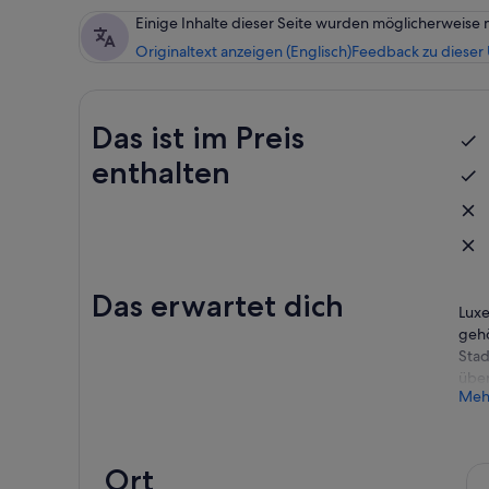
Einige Inhalte dieser Seite wurden möglicherweise 
Originaltext anzeigen (Englisch)
Feedback zu dieser
Das ist im Preis
enthalten
Das erwartet dich
Luxe
gehö
Stad
über
Meh
über
glei
die 
Luxe
Ort
Es i