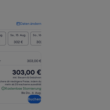
Daten ändern
Daten
ändern
ug.
Sa., 15. Aug.
So., 16. Aug.
Mo., 17. Aug.
Di., 18. Aug.
Mi., 19
€
302 €
302 €
302 €
302 €
302
r
303,00 €
Der
303,00 €
Preis
inkl. Steuern & Gebühren
beträgt
ichere dir niedrigere Preise, indem du
mehr als 2 Erwachsene auswählst
303,00 €
Kostenlose Stornierung
Kostenlose
Bis Do., 6. Aug.
Stornierung
Buchen