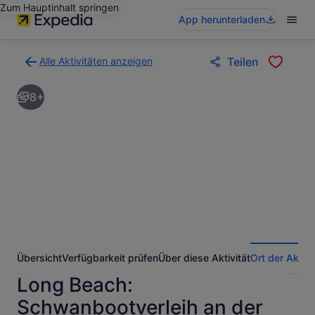
Zum Hauptinhalt springen
App herunterladen
Alle Aktivitäten anzeigen
Teilen
Zurück
zur
8+
Ergebnisseite
für
Aktivitäten.
Übersicht
Verfügbarkeit prüfen
Über diese Aktivität
Ort der Aktivi
Long Beach:
Schwanbootverleih an der