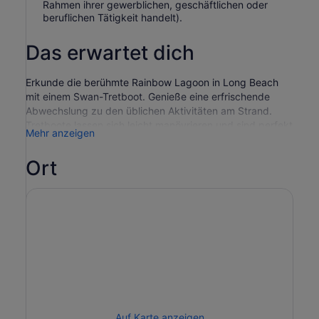
Rahmen ihrer gewerblichen, geschäftlichen oder
beruflichen Tätigkeit handelt).
Das erwartet dich
Erkunde die berühmte Rainbow Lagoon in Long Beach
mit einem Swan-Tretboot. Genieße eine erfrischende
Abwechslung zu den üblichen Aktivitäten am Strand.
Tretboote lassen sich leicht manövrieren und sind perfekt
Mehr anzeigen
für Familien und Freunde.
Gleite stilvoll über das Wasser, indem du ein
Ort
Schwanenboot steuerst. Sie sind lustig und auffällig und
eignen sich perfekt für ein romantisches Date oder einen
Familienausflug. Sieh dir das weltberühmte Wal-
Wandgemälde auf der Long Beach Convention an oder
einige der Luxusyachten im Hafen auf deiner Kreuzfahrt.
Alle Boote sind mit einem Bimini-Top als Sonnenschutz
ausgestattet. Du kannst auch gerne Essen und
(alkoholfreie) Getränke mit an Bord bringen. Probiere eine
Nachtfahrt mit LED-Beleuchtung für ein unvergessliches
Erlebnis mit einer wunderschönen Aussicht am Abend.
Auf Karte anzeigen