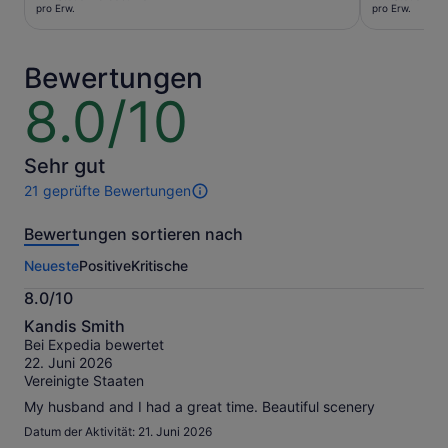
beträgt
beträgt
pro Erw.
pro Erw.
27 €
120 €
pro
pro
Erw.
Erw.
Bewertungen
8.0/10
8.0
von
10
Sehr gut
21 geprüfte Bewertungen
21
Bewertungen
Bewertungen sortieren nach
dieser
Aktivität.
Neueste
Positive
Kritische
Weitere
Informationen
8.0/10
zu
8.0
unseren
Kandis Smith
von
geprüften
Bei Expedia bewertet
10
Bewertungen.
22. Juni 2026
Vereinigte Staaten
My husband and I had a great time. Beautiful scenery
Datum der Aktivität: 21. Juni 2026