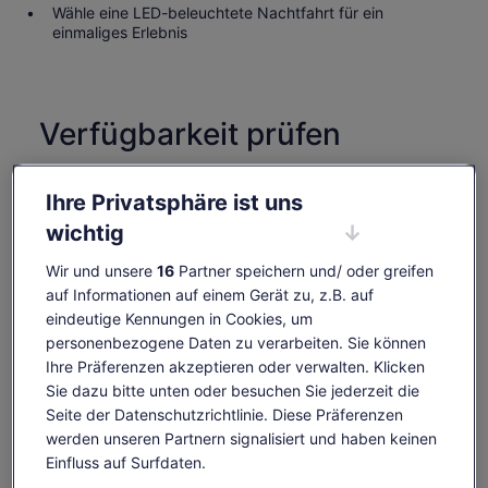
Wähle eine LED-beleuchtete Nachtfahrt für ein
einmaliges Erlebnis
Verfügbarkeit prüfen
Daten
So., 9. Aug.–So., 23. Aug.
Ihre Privatsphäre ist uns
wichtig
Reisende
1 Erwachsener
Wir und unsere
16
Partner speichern und/ oder greifen
auf Informationen auf einem Gerät zu, z.B. auf
So., 9. Aug.
Mo., 10. Aug.
Di., 11. Aug.
Mi., 12. Aug.
Do., 1
eindeutige Kennungen in Cookies, um
personenbezogene Daten zu verarbeiten. Sie können
11 €
11 €
11 €
11 €
1
Ihre Präferenzen akzeptieren oder verwalten. Klicken
Einige Inhalte dieser Seite wurden möglicherweise
Sie dazu bitte unten oder besuchen Sie jederzeit die
maschinell übersetzt
Der
11 €
Seite der Datenschutzrichtlinie. Diese Präferenzen
Originaltext anzeigen (Englisch)
Tickets anzeigen
Preis
werden unseren Partnern signalisiert und haben keinen
inkl. Steuern & Gebühren
Wird
Feedback zu dieser Übersetzung geben
beträgt
Einfluss auf Surfdaten.
pro Erw.
in
11 €