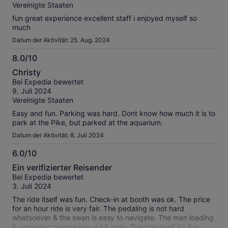
Vereinigte Staaten
fun great experience excellent staff i enjoyed myself so
much
Datum der Aktivität: 25. Aug. 2024
8.0/10
8.0
Christy
von
Bei Expedia bewertet
10
9. Juli 2024
Vereinigte Staaten
Easy and fun. Parking was hard. Dont know how much it is to
park at the Pike, but parked at the aquarium.
Datum der Aktivität: 8. Juli 2024
6.0/10
6.0
Ein verifizierter Reisender
von
Bei Expedia bewertet
10
3. Juli 2024
The ride itself was fun. Check-in at booth was ok. The price
for an hour ride is very fair. The pedaling is not hard
whatsoever & the swan is easy to navigate. The man loading
& unloading people was a bit rude. The ride itself it’s fun