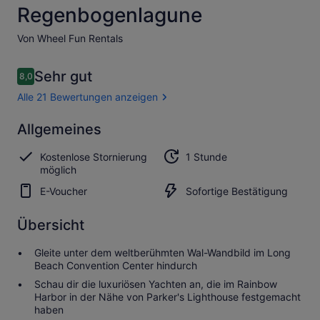
Regenbogenlagune
Von Wheel Fun Rentals
Bewertungen
Sehr gut
8,0
8,0 von 10.
Alle 21 Bewertungen anzeigen
Sehr
Allgemeines
8.0
8.0 von 10
gut
Kostenlose Stornierung
1 Stunde
Alle 21
möglich
Bewertungen
E-Voucher
Sofortige Bestätigung
anzeigen
Übersicht
Gleite unter dem weltberühmten Wal-Wandbild im Long
Beach Convention Center hindurch
Schau dir die luxuriösen Yachten an, die im Rainbow
Harbor in der Nähe von Parker's Lighthouse festgemacht
haben