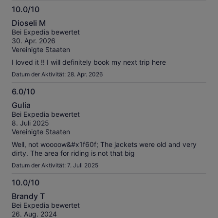
10.0/10
10.0
Dioseli M
von
Bei Expedia bewertet
10
30. Apr. 2026
Vereinigte Staaten
I loved it !! I will definitely book my next trip here
Datum der Aktivität: 28. Apr. 2026
6.0/10
6.0
Gulia
von
Bei Expedia bewertet
10
8. Juli 2025
Vereinigte Staaten
Well, not woooow&#x1f60f; The jackets were old and very
dirty. The area for riding is not that big
Datum der Aktivität: 7. Juli 2025
10.0/10
10.0
Brandy T
von
Bei Expedia bewertet
10
26. Aug. 2024