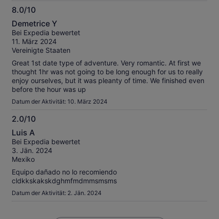
8.0/10
8.0
Demetrice Y
von
Bei Expedia bewertet
10
11. März 2024
Vereinigte Staaten
Great 1st date type of adventure. Very romantic. At first we
thought 1hr was not going to be long enough for us to really
enjoy ourselves, but it was pleanty of time. We finished even
before the hour was up
Datum der Aktivität: 10. März 2024
2.0/10
2.0
Luis A
von
Bei Expedia bewertet
10
3. Jän. 2024
Mexiko
Equipo dañado no lo recomiendo
cldkkskakskdghmfmdmmsmsms
Datum der Aktivität: 2. Jän. 2024