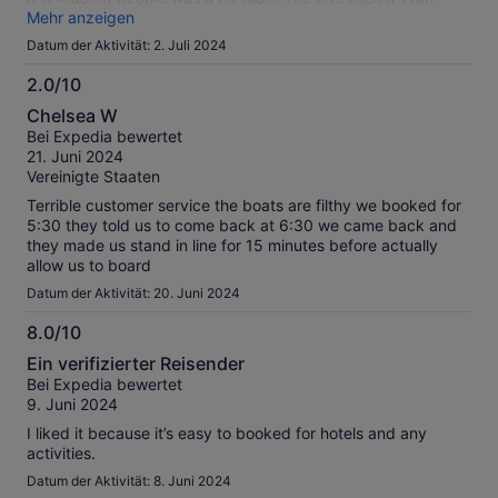
though the lagoon is very small.
Mehr anzeigen
Datum der Aktivität: 2. Juli 2024
2.0/10
2.0
Chelsea W
von
Bei Expedia bewertet
10
21. Juni 2024
Vereinigte Staaten
Terrible customer service the boats are filthy we booked for
5:30 they told us to come back at 6:30 we came back and
they made us stand in line for 15 minutes before actually
allow us to board
Datum der Aktivität: 20. Juni 2024
8.0/10
8.0
Ein verifizierter Reisender
von
Bei Expedia bewertet
10
9. Juni 2024
I liked it because it’s easy to booked for hotels and any
activities.
Datum der Aktivität: 8. Juni 2024