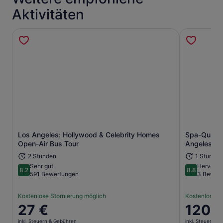
Aktivitäten
Los Angeles: Hollywood & Celebrity Homes
Spa-Qualit
Wird in einem neuen Tab geöffne
Open-Air Bus Tour
Angeles
2 Stunden
1 Stunde 
Sehr gut
Hervorra
8.2
8.8
8.2 von 10
8.8 von 10
591 Bewertungen
3 Bewer
Kostenlose Stornierung möglich
Kostenlose S
Der
27 €
Der
120 
Preis
Preis
inkl. Steuern & Gebühren
inkl. Steuern &