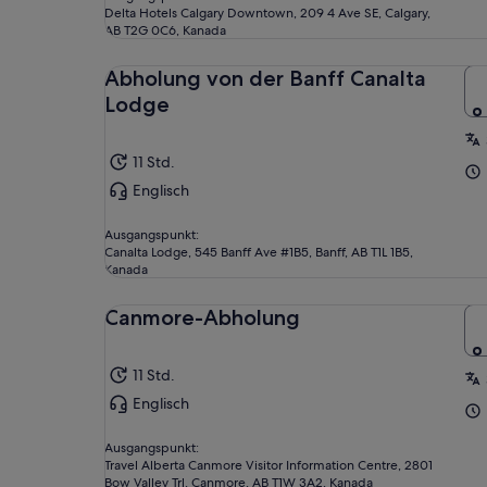
Delta Hotels Calgary Downtown, 209 4 Ave SE, Calgary,
AB T2G 0C6, Kanada
Abholung von der Banff Canalta
Lodge
11 Std.
Englisch
Ausgangspunkt:
Canalta Lodge, 545 Banff Ave #1B5, Banff, AB T1L 1B5,
Kanada
Canmore-Abholung
11 Std.
Englisch
Ausgangspunkt:
Travel Alberta Canmore Visitor Information Centre, 2801
Bow Valley Trl, Canmore, AB T1W 3A2, Kanada