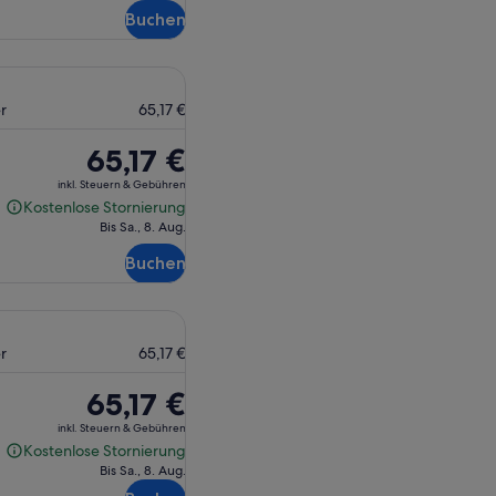
Buchen
r
65,17 €
Der
65,17 €
Preis
inkl. Steuern & Gebühren
beträgt
Kostenlose Stornierung
Kostenlose
65,17 €
Bis Sa., 8. Aug.
Stornierung
Buchen
r
65,17 €
Der
65,17 €
Preis
inkl. Steuern & Gebühren
beträgt
Kostenlose Stornierung
Kostenlose
65,17 €
Bis Sa., 8. Aug.
Stornierung