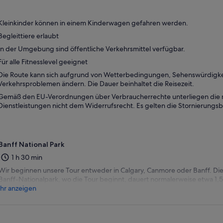
Kleinkinder können in einem Kinderwagen gefahren werden.
Begleittiere erlaubt
In der Umgebung sind öffentliche Verkehrsmittel verfügbar.
Für alle Fitnesslevel geeignet
Die Route kann sich aufgrund von Wetterbedingungen, Sehenswürdigke
Verkehrsproblemen ändern. Die Dauer beinhaltet die Reisezeit.
Gemäß den EU-Verordnungen über Verbraucherrechte unterliegen die m
Dienstleistungen nicht dem Widerrufsrecht. Es gelten die Stornierung
Banff National Park
1 h 30 min
Wir beginnen unsere Tour entweder in Calgary, Canmore oder Banff. Die
Banff-Nationalpark, wo die Tour beginnt, dauert normalerweise etwa 1,
hr anzeigen