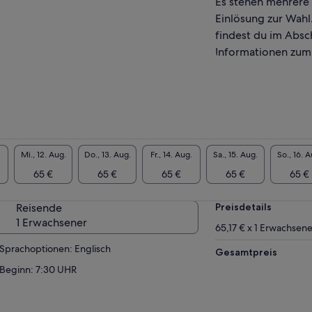
Es stehen mehrere
chließen und den Rückgabepunkt in
Einlösung zur Wahl.
ff/Canmore/Calgary wählen
findest du im Absc
Informationen zum
Mi., 12. Aug.
Do., 13. Aug.
Fr., 14. Aug.
Sa., 15. Aug.
So., 16. A
65 €
65 €
65 €
65 €
65 €
Reisende
Preisdetails
1 Erwachsener
65,17 € x 1 Erwachsene
Sprachoptionen: Englisch
Gesamtpreis
Beginn: 7:30 UHR