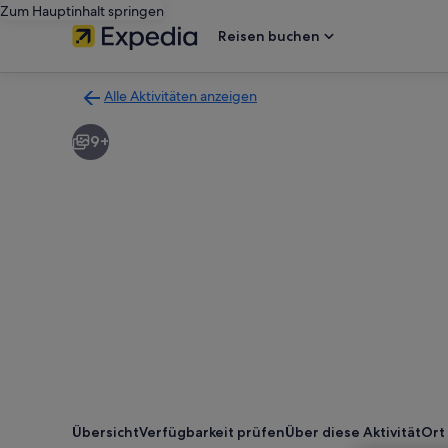
Zum Hauptinhalt springen
Reisen buchen
Alle Aktivitäten anzeigen
Zurück
zur
9+
Ergebnisseite
für
Aktivitäten.
Übersicht
Verfügbarkeit prüfen
Über diese Aktivität
Ort 