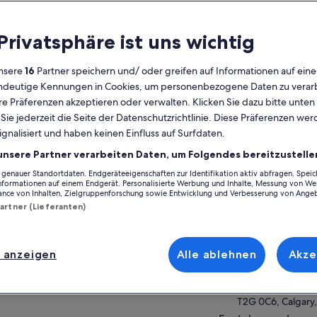
lgemeines
 Privatsphäre ist uns wichtig
Kostenlose
11 Stunden
Stornierung
nsere
16
Partner speichern und/ oder greifen auf Informationen auf ein
möglich
eindeutige Kennungen in Cookies, um personenbezogene Daten zu verarb
e Präferenzen akzeptieren oder verwalten. Klicken Sie dazu bitte unten
E-Voucher
Sofortige
Bestätigung
ie jederzeit die Seite der Datenschutzrichtlinie. Diese Präferenzen we
Auf Ka
ignalisiert und haben keinen Einfluss auf Surfdaten.
ersicht
unsere Partner verarbeiten Daten, um Folgendes bereitzustelle
Ort der Aktivität
enauer Standortdaten. Endgeräteeigenschaften zur Identifikation aktiv abfragen. Spei
eben Sie mit uns eine ganztägige Reise in die
Informationen auf einem Endgerät. Personalisierte Werbung und Inhalte, Messung von We
Moraine Lake
adischen Rockies. Entdecken Sie die
ance von Inhalten, Zielgruppenforschung sowie Entwicklung und Verbesserung von Ange
nische Schönheit von Lake Louise, Moraine
Moraine Lake Rd, 
Partner (Lieferanten)
e und Emerald Lake, die jeweils
Lake Louise, Cana
hr anzeigen
mberaubende Landschaften bieten.
Treffpunkt/Ort de
taunen Sie die Naturbrücke, ein
 anzeigen
Alle ablehnen
Akze
Delta Hotels Cal
emberaubendes geologisches Wunder.
209 4 Avenue Sou
se Tour bietet einen Abholpunkt in
gary/Canmore/Banff, und die Tourzeit beträgt
T2G 0C6, Calgary,
a 8 Stunden. Sie werden die Tour