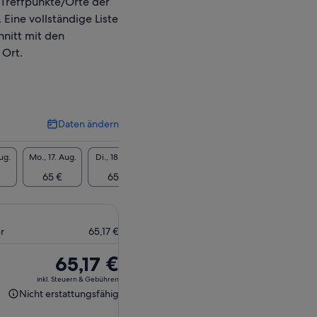
 Treffpunkte/Orte der
 Eine vollständige Liste
hnitt mit den
 Ort.
Daten ändern
Daten
ändern
ug.
Mo., 17. Aug.
Di., 18. Aug.
Mi., 19. Aug.
Do., 20. Aug.
Fr., 21
65 €
65 €
65 €
65 €
65
r
65,17 €
Der
65,17 €
Preis
inkl. Steuern & Gebühren
beträgt
Nicht erstattungsfähig
Nicht
65,17 €
erstattungsfähig