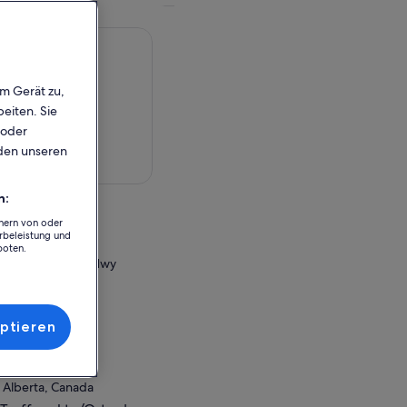
em Gerät zu,
eiten. Sie
 oder
rden unseren
rte anzeigen
n:
chern von oder
rbeleistung und
boten.
off Great Divide Hwy
da
r Einlösung
ptieren
gary Downtown
theast
 Alberta, Canada