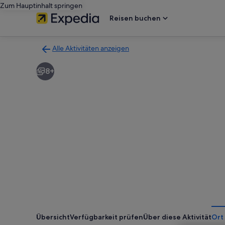
Zum Hauptinhalt springen
Reisen buchen
Alle Aktivitäten anzeigen
Zurück
zur
8+
Ergebnisseite
für
Aktivitäten.
Übersicht
Verfügbarkeit prüfen
Über diese Aktivität
Ort 