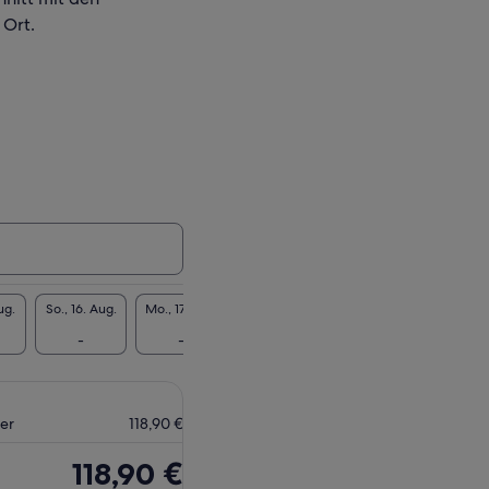
 Ort.
ug.
So., 16. Aug.
Mo., 17. Aug.
Di., 18. Aug.
Mi., 19. Aug.
Do., 20
-
-
119 €
-
119
ner
118,90 €
Der
118,90 €