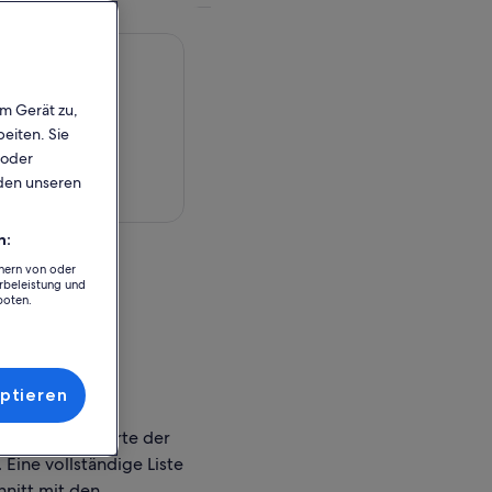
em Gerät zu,
eiten. Sie
 oder
rden unseren
rte anzeigen
n:
chern von oder
rbeleistung und
boten.
r Einlösung
 Coast
ptieren
 Treffpunkte/Orte der
 Eine vollständige Liste
hnitt mit den