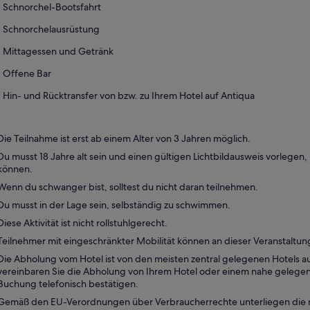
Schnorchel-Bootsfahrt
geöffnet
Schnorchelausrüstung
Mittagessen und Getränk
Offene Bar
Hin- und Rücktransfer von bzw. zu Ihrem Hotel auf Antiqua
Die Teilnahme ist erst ab einem Alter von 3 Jahren möglich.
Du musst 18 Jahre alt sein und einen gültigen Lichtbildausweis vorlegen
können.
Wenn du schwanger bist, solltest du nicht daran teilnehmen.
Du musst in der Lage sein, selbständig zu schwimmen.
Diese Aktivität ist nicht rollstuhlgerecht.
Teilnehmer mit eingeschränkter Mobilität können an dieser Veranstaltung
Die Abholung vom Hotel ist von den meisten zentral gelegenen Hotels au
vereinbaren Sie die Abholung von Ihrem Hotel oder einem nahe gelegen
Buchung telefonisch bestätigen.
Gemäß den EU-Verordnungen über Verbraucherrechte unterliegen die m