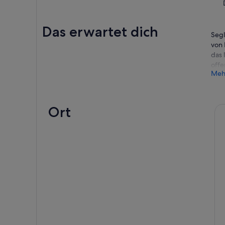
Das erwartet dich
Segl
von
das 
offe
Meh
Nach
Lebe
und 
Ort
Papa
entd
Nach
kari
im k
Boot
den 