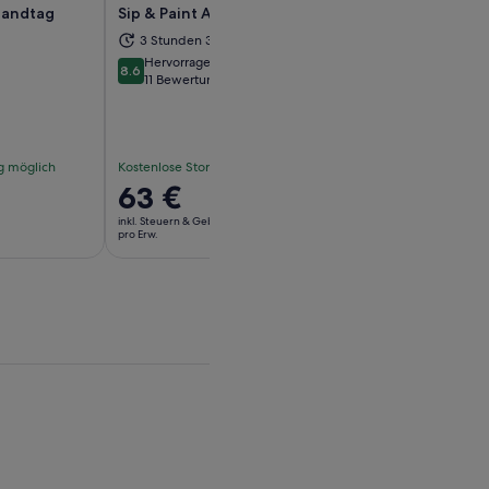
randtag
Sip & Paint Antigua
Antigua Buggy f
Aktivität
3 Stunden 30 Minuten
et
rd in einem neuen Tab geöffnet
Wird in einem neuen Tab geöff
W
2 Stunden 30 M
Hervorragend
8.6
8.6 von 10
11 Bewertungen
6.0
1 Bewertung
6.0 von 10
g möglich
Kostenlose Stornierung möglich
Kostenlose Stornier
Der
63 €
Der
130 €
Preis
Preis
inkl. Steuern & Gebühren
inkl. Steuern & Gebühr
beträgt
beträgt
pro Erw.
pro Erw.
63 €
130 €
pro
pro
Erw.
Erw.