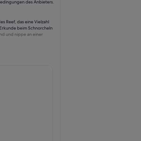
sbedingungen des Anbieters.
s Reef, das eine Vielzahl
Erkunde beim Schnorcheln
and und nippe an einer
rst zu dem 3 km langen
atur von 26 Grad Celsius
usten, Muscheln,
orallenriffs schwimmen, und
 sucht.
d genießt ein authentisches
or Anker, wo du Zeit hast,
. Dann klettere auf das
, während das Boot zurück in