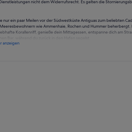
Dienstleistungen nicht dem Widerrufsrecht. Es gelten die Stornierung
e nur ein paar Meilen vor der Südwestküste Antiguas zum beliebten Cade
 Meeresbewohnern wie Ammenhaie, Rochen und Hummer beherbergt. 
lebhafte Korallenriff, genieße dein Mittagessen, entspanne dich am Str
nen Bar, während du zurück in den Hafen segelst.
r anzeigen
 einer Fahrt von deinem Hotel aus lässt du die Küste hinter dir und fäh
nsraum Cades Reef. Springe in das unberührte Wasser mit einer Temper
einer Sichtweite von bis zu 42,6 m (140 Fuß). Halte Ausschau nach Lang
geienfischen, Muränen, Adlerrochen und Barrakudas, die entlang des K
ecke einen Riff- oder Ammenhai, der in den Korallenüberhängen Schutz
 deinem herrlichen Schnorchelabenteuer kehrst du zum Boot zurück un
bisches Mittagessen. Als Nächstes gehst du in einer abgelegenen Bucht v
ristallklaren Wasser zu schwimmen oder am Strand in der Sonne zu liegen
, nippe an einem Drink von der offenen Bar und bewege dich zur Musik
Hafen segelt, bevor du bequem zu deinem Hotel zurückfährst.