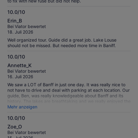
to fix with new fuse but did not help.
10.0/10
10.0
Erin_B
von
Bei Viator bewertet
10
18. Juli 2026
Well organized tour. Guide did a great job. Lake Louse
should not be missed. But needed more time in Baniff.
10.0/10
10.0
Annette_K
von
Bei Viator bewertet
10
16. Juli 2026
We saw a LOT of Banff in just one day. It was really nice to
not have to drive and deal with parking at each location. Our
guide, Ben, was really knowledgeable about Banff and its
history. The lakes are breathtaking and we really enjoyed the
view from the top of Sulphur Mountain.
Mehr anzeigen
10.0/10
10.0
Zoe_O
von
Bei Viator bewertet
10
15. Juli 2026