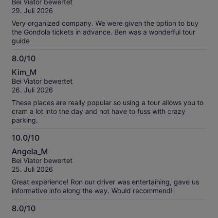
Bei Viator bewertet
10
29. Juli 2026
Very organized company. We were given the option to buy
the Gondola tickets in advance. Ben was a wonderful tour
guide
8.0/10
8.0
Kim_M
von
Bei Viator bewertet
10
26. Juli 2026
These places are really popular so using a tour allows you to
cram a lot into the day and not have to fuss with crazy
parking.
10.0/10
10.0
Angela_M
von
Bei Viator bewertet
10
25. Juli 2026
Great experience! Ron our driver was entertaining, gave us
informative info along the way. Would recommend!
8.0/10
8.0