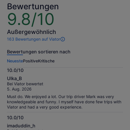
Erw.
der
Bewertungen
aktuelle
9.8/10
9.8
Preis
von
beträgt
10
114 €
Außergewöhnlich
pro
Erw.
163 Bewertungen auf Viator
163
Bewertungen
Bewertungen sortieren nach
dieser
Aktivität.
Neueste
Positive
Kritische
Weitere
Informationen
10.0/10
zu
10.0
unseren
Ulka_B
von
geprüften
Bei Viator bewertet
10
Bewertungen.
5. Aug. 2026
Must do. We enjoyed a lot. Our trip driver Mark was very
knowledgeable and funny. I myself have done few trips with
Viator and had a very good experience.
10.0/10
10.0
imaduddin_h
von