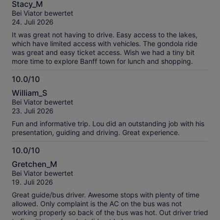
Stacy_M
von
Bei Viator bewertet
10
24. Juli 2026
It was great not having to drive. Easy access to the lakes,
which have limited access with vehicles. The gondola ride
was great and easy ticket access. Wish we had a tiny bit
more time to explore Banff town for lunch and shopping.
10.0/10
10.0
William_S
von
Bei Viator bewertet
10
23. Juli 2026
Fun and informative trip. Lou did an outstanding job with his
presentation, guiding and driving. Great experience.
10.0/10
10.0
Gretchen_M
von
Bei Viator bewertet
10
19. Juli 2026
Great guide/bus driver. Awesome stops with plenty of time
allowed. Only complaint is the AC on the bus was not
working properly so back of the bus was hot. Out driver tried