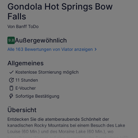
Gondola Hot Springs Bow
Falls
Von Banff ToDo
Außergewöhnlich
9.8
9.8 von 10
Alle 163 Bewertungen von Viator anzeigen
Allgemeines
Kostenlose Stornierung möglich
11 Stunden
E-Voucher
Sofortige Bestätigung
Übersicht
Entdecken Sie die atemberaubende Schönheit der
kanadischen Rocky Mountains bei einem Besuch des Lake
Louise (60 Min.) und des Moraine Lake (60 Min.), wo
kristallklares Wasser auf eine majestätische Bergkulisse trifft.