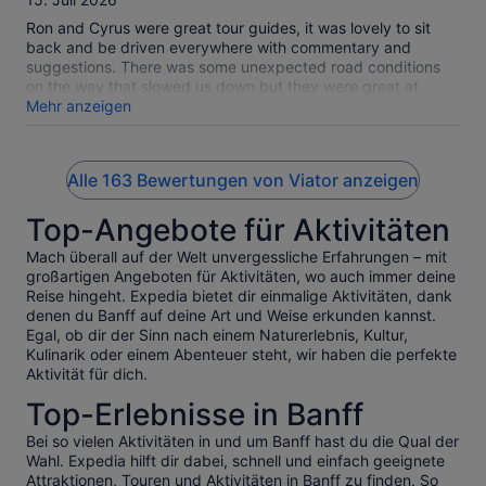
Ron and Cyrus were great tour guides, it was lovely to sit
back and be driven everywhere with commentary and
suggestions. There was some unexpected road conditions
on the way that slowed us down but they were great at
being nimble and fixing up the itinerary on the fly to make
Mehr anzeigen
sure we could see everything. Highly recommend for a touch
of everything!
Alle 163 Bewertungen von Viator anzeigen
Top-Angebote für Aktivitäten
Mach überall auf der Welt unvergessliche Erfahrungen – mit
großartigen Angeboten für Aktivitäten, wo auch immer deine
Reise hingeht. Expedia bietet dir einmalige Aktivitäten, dank
denen du Banff auf deine Art und Weise erkunden kannst.
Egal, ob dir der Sinn nach einem Naturerlebnis, Kultur,
Kulinarik oder einem Abenteuer steht, wir haben die perfekte
Aktivität für dich.
Top-Erlebnisse in Banff
Bei so vielen Aktivitäten in und um Banff hast du die Qual der
Wahl. Expedia hilft dir dabei, schnell und einfach geeignete
Attraktionen, Touren und Aktivitäten in Banff zu finden. So