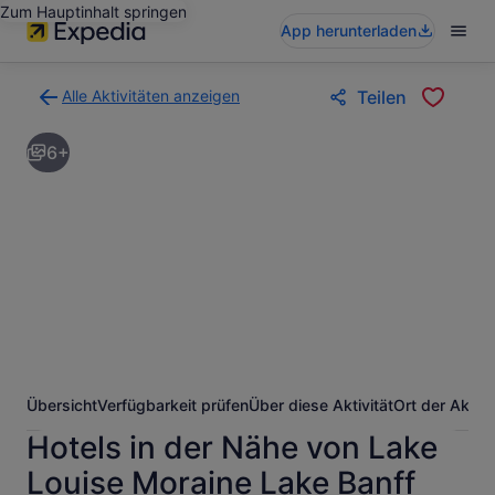
Zum Hauptinhalt springen
App herunterladen
Alle Aktivitäten anzeigen
Teilen
Zurück
zur
6+
Ergebnisseite
für
Aktivitäten.
Übersicht
Verfügbarkeit prüfen
Über diese Aktivität
Ort der Aktivi
Hotels in der Nähe von Lake
Louise Moraine Lake Banff