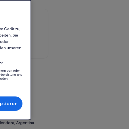
em Gerät zu,
eiten. Sie
 oder
rden unseren
rte anzeigen
n:
chern von oder
rbeleistung und
fane Bodega
boten.
a
entina
r Einlösung
ptieren
Mendoza, Argentina