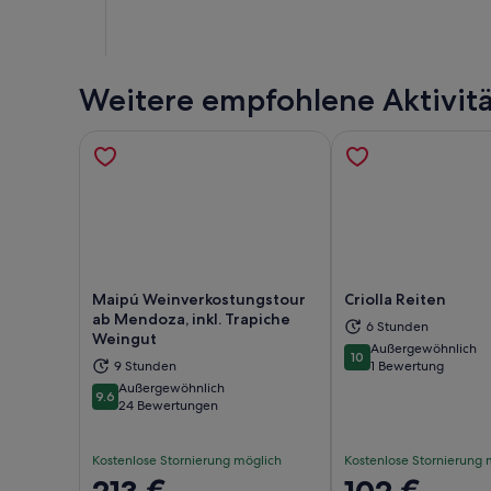
Weitere empfohlene Aktivit
Maipú Weinverkostungstour
Criolla Reiten
ab Mendoza, inkl. Trapiche
6 Stunden
Weingut
Außergewöhnlich
Wird in einem neuen Tab geöffnet
Wir
10
10 von 10
9 Stunden
1 Bewertung
Außergewöhnlich
9.6
9.6 von 10
24 Bewertungen
Kostenlose Stornierung möglich
Kostenlose Stornierung 
Der
213 €
Der
102 €