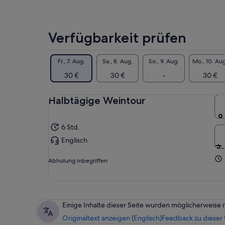
Kon
Zei
Ver
näc
Verfügbarkeit prüfen
erk
sch
Pr
Fr., 7. Aug.
Sa., 8. Aug.
So., 9. Aug.
Mo., 10. Aug
auf
30 €
30 €
-
30 €
bes
ein
Halbtägige Weintour
Erf
dam
Wei
6 Std.
Nac
Englisch
gu
VE
DI
Abholung inbegriffen
Einige Inhalte dieser Seite wurden möglicherweise 
Originaltext anzeigen (Englisch)
Feedback zu dieser