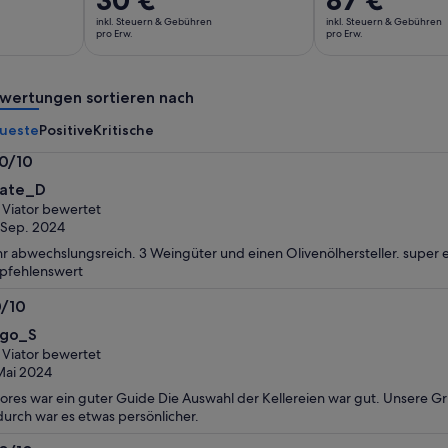
Preis
Preis
inkl. Steuern & Gebühren
inkl. Steuern & Gebühren
beträgt
beträgt
pro Erw.
pro Erw.
30 €
87 €
pro
pro
wertungen sortieren nach
Erw.
Erw.
ueste
Positive
Kritische
.0/10
0
ate_D
n
 Viator bewertet
 Sep. 2024
r abwechslungsreich. 3 Weingüter und einen Olivenölhersteller. super 
pfehlenswert
0/10
0
go_S
n
 Viator bewertet
Mai 2024
ores war ein guter Guide Die Auswahl der Kellereien war gut. Unsere G
urch war es etwas persönlicher.