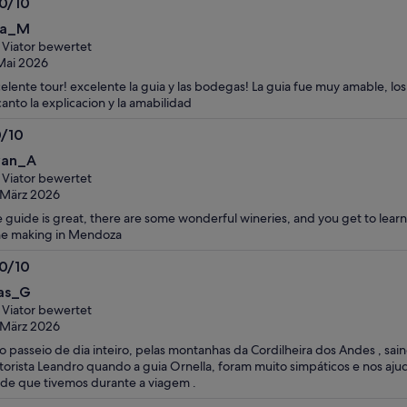
.0/10
0
na_M
n
 Viator bewertet
Mai 2026
elente tour! excelente la guia y las bodegas! La guia fue muy amable, lo
anto la explicacion y la amabilidad
0/10
0
van_A
n
 Viator bewertet
 März 2026
 guide is great, there are some wonderful wineries, and you get to learn
e making in Mendoza
.0/10
0
las_G
n
 Viator bewertet
 März 2026
o passeio de dia inteiro, pelas montanhas da Cordilheira dos Andes , sa
orista Leandro quando a guia Ornella, foram muito simpáticos e nos a
de que tivemos durante a viagem .