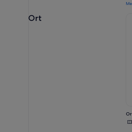
Me
Ort
Or