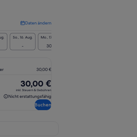
Daten ändern
Daten
ändern
ug.
So., 16. Aug.
Mo., 17. Aug.
Di., 18. Aug.
Mi., 19. Aug.
Do., 20
-
30 €
30 €
30 €
30
er
30,00 €
Der
30,00 €
Preis
inkl. Steuern & Gebühren
beträgt
Nicht erstattungsfähig
Nicht
30,00 €
Buchen
erstattungsfähig