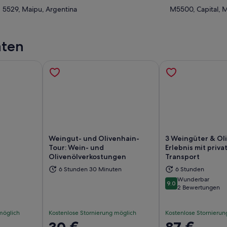
5529, Maipu, Argentina
M5500, Capital, 
äten
Weingut- und Olivenhain-
3 Weingüter & Ol
Tour: Wein- und
Erlebnis mit priv
Olivenölverkostungen
Transport
d in einem neuen Tab geöffnet
Wird in einem neuen Tab geöffn
Wi
6 Stunden 30 Minuten
6 Stunden
Wunderbar
9.0
9.0 von 10
2 Bewertungen
möglich
Kostenlose Stornierung möglich
Kostenlose Stornierun
Der
30 €
Der
87 €