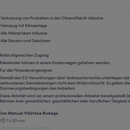
in
einem
neuen
Tab
Verkostung von Produkten in der Olivenölfabrik Inklusive
geöffnet
Fahrzeug mit Klimaanlage
Alle Weinproben inklusive
Alle Steuern und Gebühren
Rollstuhlgerechter Zugang
Kleinkinder können in einem Kinderwagen gefahren werden.
Für alle Fitnesslevel geeignet
Gemäß den EU-Verordnungen über Verbraucherrechte unterliegen die m
verbundenen Dienstleistungen nicht dem Widerrufsrecht. Es gelten die
Stornierungsbedingungen des Anbieters.
Diese Aktivität wird von einem professionellen Anbieter bereitgestellt (d.
Rahmen ihrer gewerblichen, geschäftlichen oder beruflichen Tätigkeit h
Don Manuel Villafane Bodega
1 h 20 min
Eintrittskarte inbegriffen