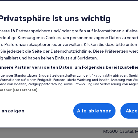
lgemeines
 Privatsphäre ist uns wichtig
Kostenlose
6 Stunden
Stornierung
nsere
16
Partner speichern und/ oder greifen auf Informationen auf ein
möglich
eindeutige Kennungen in Cookies, um personenbezogene Daten zu verarb
E-Voucher
Sofortige
e Präferenzen akzeptieren oder verwalten. Klicken Sie dazu bitte unten
Bestätigung
ie jederzeit die Seite der Datenschutzrichtlinie. Diese Präferenzen we
Abholung an
Mehrere Sprachen
Auf Ka
ignalisiert und haben keinen Einfluss auf Surfdaten.
ausgewählten
Hotels
unsere Partner verarbeiten Daten, um Folgendes bereitzustelle
Ort der Aktivität
enauer Standortdaten. Endgeräteeigenschaften zur Identifikation aktiv abfragen. Spei
ersicht
Informationen auf einem Endgerät. Personalisierte Werbung und Inhalte, Messung von We
Don Manuel Villa
ance von Inhalten, Zielgruppenforschung sowie Entwicklung und Verbesserung von Ange
Mendoza können Sie alle Geheimnisse der
Ruta 60, Mendoz
Partner (Lieferanten)
t des Weins entdecken. Wir besuchen ein
5529, Maipu, Arg
dwerkliches, familiäres und biologisches
Treffpunkt/Ort de
ngut, das uns die Arbeit im Weinberg, den
hr anzeigen
 anzeigen
Alle ablehnen
Akze
duktionsprozess und die Lagerung beibringt,
Viajes & Diseño
 schließen mit der Verkostung von zwei
452 Rivadavia
nen ab. Anschließend besuchen wir ein
M5500, Capital, 
ernes Boutique-Weingut, wo wir den