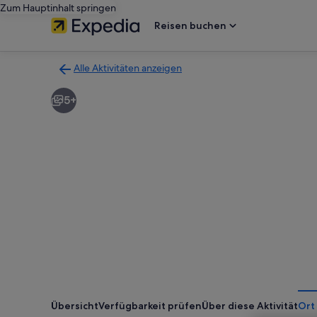
Zum Hauptinhalt springen
Reisen buchen
Alle Aktivitäten anzeigen
Zurück
zur
5+
Ergebnisseite
für
Aktivitäten.
Übersicht
Verfügbarkeit prüfen
Über diese Aktivität
Ort 