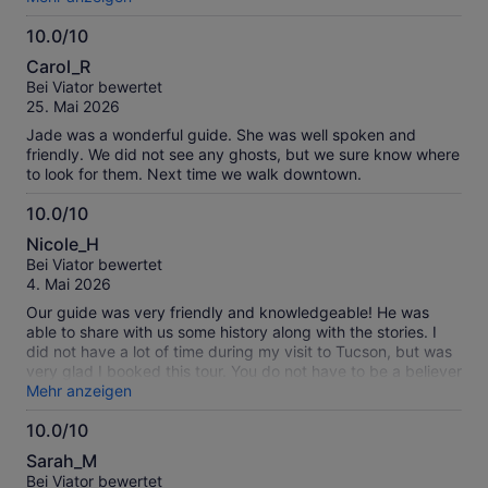
group. He’d stop to tell stories where there was no place to
10.0/10
sit or rest, which made it very difficult on them. I was excited
10.0
about this initially but pretty disappointed overall.
Carol_R
von
Bei Viator bewertet
10
25. Mai 2026
Jade was a wonderful guide. She was well spoken and
friendly. We did not see any ghosts, but we sure know where
to look for them. Next time we walk downtown.
10.0/10
10.0
Nicole_H
von
Bei Viator bewertet
10
4. Mai 2026
Our guide was very friendly and knowledgeable! He was
able to share with us some history along with the stories. I
did not have a lot of time during my visit to Tucson, but was
very glad I booked this tour. You do not have to be a believer
of ghosts to appreciate this tour, as the storytelling and
Mehr anzeigen
history of the city can be appreciated by all.
10.0/10
10.0
Sarah_M
von
Bei Viator bewertet