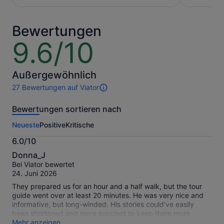
13 €
16 €
pro
pro
Erw.
Erw.
Bewertungen
9.6/10
9.6
von
10
Außergewöhnlich
27 Bewertungen auf Viator
27
Bewertungen
Bewertungen sortieren nach
dieser
Aktivität.
Neueste
Positive
Kritische
Weitere
Informationen
6.0/10
zu
6.0
unseren
Donna_J
von
geprüften
Bei Viator bewertet
10
Bewertungen.
24. Juni 2026
They prepared us for an hour and a half walk, but the tour
guide went over at least 20 minutes. He was very nice and
informative, but long-winded. His stories could’ve easily
been shortened and more succinct to keep them more
interesting. There were two older men with canes in our
Mehr anzeigen