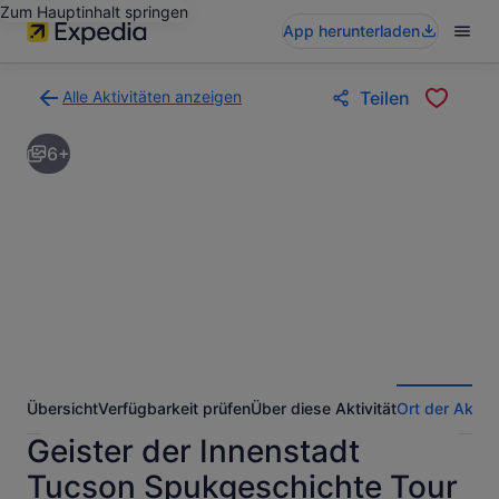
Zum Hauptinhalt springen
App herunterladen
Alle Aktivitäten anzeigen
Teilen
Zurück
zur
6+
Ergebnisseite
für
Aktivitäten.
Übersicht
Verfügbarkeit prüfen
Über diese Aktivität
Ort der Aktivi
Geister der Innenstadt
Tucson Spukgeschichte Tour