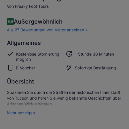
Von Freaky Foot Tours
Bewertungen
Außergewöhnlich
9,6
9,6 von 10.
Alle 27 Bewertungen von Viator anzeigen
Außergewöhnlich
Allgemeines
9.6
9.6 von 10
Alle 27
Kostenlose Stornierung
1 Stunde 30 Minuten
Bewertungen
möglich
von Viator
anzeigen
E-Voucher
Sofortige Bestätigung
Übersicht
Spazieren Sie durch die Straßen der historischen Innenstadt
von Tucson und hören Sie wenig bekannte Geschichten über
Arizonas Wilden Westen.
Genießen Sie einen gruseligen Abend mit gleichgesinnten
Mehr anzeigen
Gästen und einem animierten Guide, der lokale Spuklokale
entdeckt.