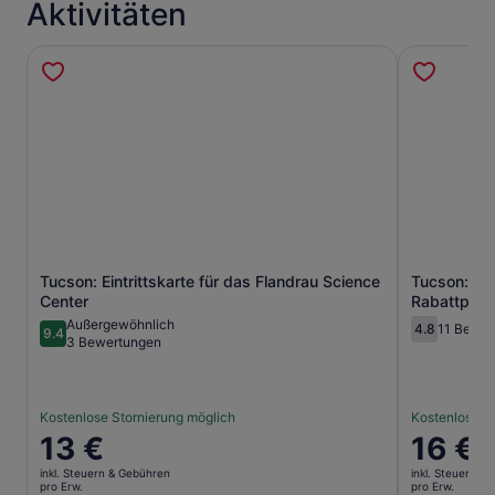
Aktivitäten
Tucson: Eintrittskarte für das Flandrau Science
Tucson: So
Wird in einem neuen Tab geöffne
Center
Rabattpas
Außergewöhnlich
4.8
11 Bewer
9.4
4.8 von 10
9.4 von 10
3 Bewertungen
Kostenlose Stornierung möglich
Kostenlose S
Der
13 €
Der
16 €
Preis
Preis
inkl. Steuern & Gebühren
inkl. Steuern &
beträgt
beträgt
pro Erw.
pro Erw.