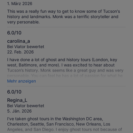
10
1. März 2026
This was a really fun way to get to know some of Tucson's
history and landmarks. Monk was a terrific storyteller and
very personable.
6.0/10
6.0
carolina_a
von
Bei Viator bewertet
10
22. Feb. 2026
I have done a lot of ghost and history tours (London, key
west, Baltimore, and more). I was excited to hear about
Tucson’s history. Monk seems like a great guy and was very
personable. You can feel he has a lot of passion for what he
does. However, this tour was lackluster. I’m not sure if it was
Mehr anzeigen
because there aren’t a lot of stories to tell, but it seemed that
6.0/10
he didn’t have a lot of great material to share. I also felt he
6.0
talked a little too long - my mind started wandering. I really
Regina_L
wanted to like this tour but I just wasn’t feeling it and left
von
Bei Viator bewertet
disappointed.
10
5. Jän. 2026
I've taken ghost tours in the Washington DC area,
Charleston, Seattle, San Francisco, New Orleans, Los
Angeles, and San Diego. I enjoy ghost tours not because of