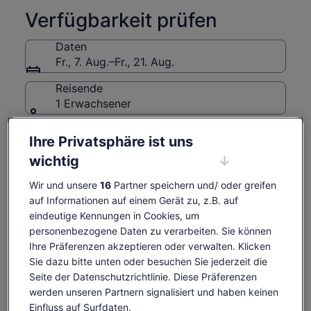
Tauchen Sie ein in die Ära der amerikanischen Gangster und
Verfügbarkeit prüfen
sehen Sie das Gerichtsgebäude, das die Dillinger-Gang vor
Gericht gestellt hat.
Daten
Bewundern Sie die Schönheit des legendären Fox Theatres
Fr., 7. Aug.–Fr., 21. Aug.
und sehen Sie vielleicht den mittellosen Geist, der auf seinem
Bürgersteig herumstreift.
Reisende
And Much More
1 Erwachsener
Fr., 7. Aug.
Sa., 8. Aug.
So., 9. Aug.
Mo., 10. Aug.
Di., 1
Ihre Privatsphäre ist uns
25 €
25 €
25 €
25 €
2
wichtig
Einige Inhalte dieser Seite wurden möglicherweise
Wir und unsere
16
Partner speichern und/ oder greifen
maschinell übersetzt
Der
25 €
auf Informationen auf einem Gerät zu, z.B. auf
Originaltext anzeigen (Englisch)
Tickets anzeigen
Preis
eindeutige Kennungen in Cookies, um
inkl. Steuern & Gebühren
Wird
Feedback zu dieser Übersetzung geben
beträgt
pro Erw.
personenbezogene Daten zu verarbeiten. Sie können
in
25 €
Ihre Präferenzen akzeptieren oder verwalten. Klicken
einem
pro
neuen
Sie dazu bitte unten oder besuchen Sie jederzeit die
Das ist im Preis enthalten
Erw.
Tab
Seite der Datenschutzrichtlinie. Diese Präferenzen
geöffnet
werden unseren Partnern signalisiert und haben keinen
Ein neues Wissen über die Geschichte von
Einfluss auf Surfdaten.