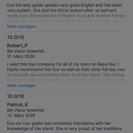
Eva the lady guide speaks very good English and has been
very patient. She and the driver looked after us well and
made sure she explained in English to us and another Frence
gentleman. Despite her forgot to bring drinking water, she
spoke throughout the entire journey and was not stingy to
Mehr anzeigen
share information whilst answering questions even in the
10.0/10
rains. The whole tour was not eishoat all.
10.0
Robert_P
von
Bei Viator bewertet
10
21. März 2026
I used this tour company for all of my tours on Rapa Nui. I
highly recommend this tour as well as their other full day tour
to basically see everything there is on the island. The pickup
from the hotel was awesome, and Franco and Bai did a good
job at pointing out some local history which was necessary to
Mehr anzeigen
understand what we were seeing. Highly recommend! The
10.0/10
tour company was also amazing with communication via
10.0
whatsapp and flexible to book even less than 24 hours in
Patrick_K
advance!
von
Bei Viator bewertet
10
13. März 2026
Eva our tour guide was extremely impressive with her
knowledge of the island. She is very proud of her traditions