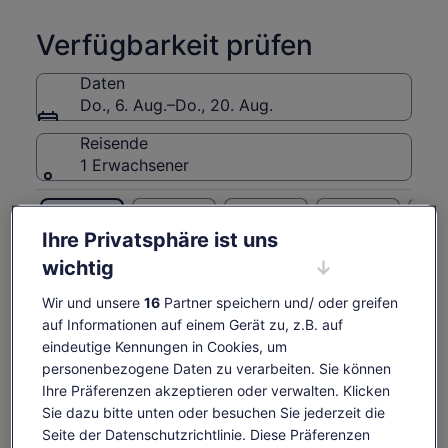
kulturelle Vielfalt der Osterinsel.
Verfügbarkeit prüfen
Daten
Do., 6. Aug.–Do., 20. Aug.
Reisende
1 Erwachsener
Do., 6. Aug.
Fr., 7. Aug.
Sa., 8. Aug.
So., 9. Aug.
Mo., 1
Ihre Privatsphäre ist uns
61 €
61 €
61 €
61 €
6
wichtig
Einige Inhalte dieser Seite wurden möglicherweise
maschinell übersetzt
Der
61 €
Wir und unsere
16
Partner speichern und/ oder greifen
Originaltext anzeigen (Englisch)
Tickets anzeigen
Preis
auf Informationen auf einem Gerät zu, z.B. auf
inkl. Steuern & Gebühren
Wird
Feedback zu dieser Übersetzung geben
beträgt
eindeutige Kennungen in Cookies, um
pro Erw.
in
61 €
personenbezogene Daten zu verarbeiten. Sie können
einem
Das ist im Preis enthalten
pro
neuen
Ihre Präferenzen akzeptieren oder verwalten. Klicken
Erw.
Tab
Sie dazu bitte unten oder besuchen Sie jederzeit die
geöffnet
Reiseführer und Transport
Seite der Datenschutzrichtlinie. Diese Präferenzen