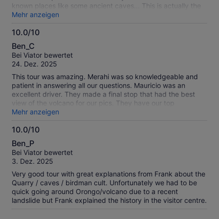
known places like some ancient caves... This is actually the
second day of two days tour
Mehr anzeigen
10.0/10
10.0
Ben_C
von
Bei Viator bewertet
10
24. Dez. 2025
This tour was amazing. Merahi was so knowledgeable and
patient in answering all our questions. Mauricio was an
excellent driver. They made a final stop that had the best
view of the volcano for our pics. They have our top
recommendation.
Mehr anzeigen
10.0/10
10.0
Ben_P
von
Bei Viator bewertet
10
3. Dez. 2025
Very good tour with great explanations from Frank about the
Quarry / caves / birdman cult. Unfortunately we had to be
quick going around Orongo/volcano due to a recent
landslide but Frank explained the history in the visitor centre.