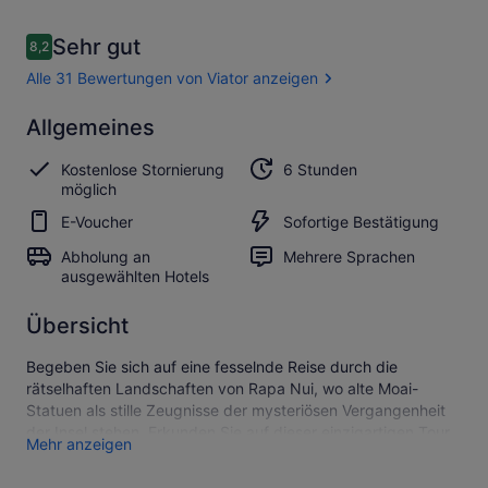
Bewertungen
Sehr gut
8,2
8,2 von 10.
Alle 31 Bewertungen von Viator anzeigen
Sehr
Allgemeines
8.2
8.2 von 10
gut
Kostenlose Stornierung
6 Stunden
Alle 31
möglich
Bewertungen
E-Voucher
Sofortige Bestätigung
von Viator
anzeigen
Abholung an
Mehrere Sprachen
ausgewählten Hotels
Übersicht
Begeben Sie sich auf eine fesselnde Reise durch die
rätselhaften Landschaften von Rapa Nui, wo alte Moai-
Statuen als stille Zeugnisse der mysteriösen Vergangenheit
der Insel stehen. Erkunden Sie auf dieser einzigartigen Tour
Mehr anzeigen
heilige Stätten, üppige Krater und unberührte Strände und
entdecken Sie an nur einem unvergesslichen Tag die reiche