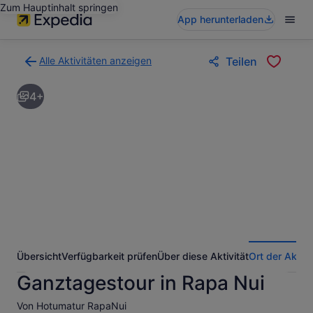
Zum Hauptinhalt springen
App herunterladen
Alle Aktivitäten anzeigen
Teilen
Zurück
zur
4+
Ergebnisseite
für
Aktivitäten.
Übersicht
Verfügbarkeit prüfen
Über diese Aktivität
Ort der Aktivi
Ganztagestour in Rapa Nui
Von Hotumatur RapaNui