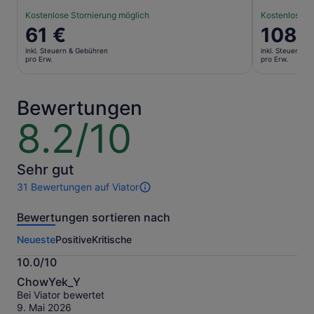
Kostenlose Stornierung möglich
Kostenlose S
Der
61 €
Der
108 
Preis
Preis
inkl. Steuern & Gebühren
inkl. Steuern &
beträgt
beträgt
pro Erw.
pro Erw.
61 €
108 €
pro
pro
Erw.
Erw.
Bewertungen
8.2/10
8.2
von
10
Sehr gut
31 Bewertungen auf Viator
31
Bewertungen
Bewertungen sortieren nach
dieser
Aktivität.
Neueste
Positive
Kritische
Weitere
Informationen
10.0/10
zu
10.0
unseren
ChowYek_Y
von
geprüften
Bei Viator bewertet
10
Bewertungen.
9. Mai 2026