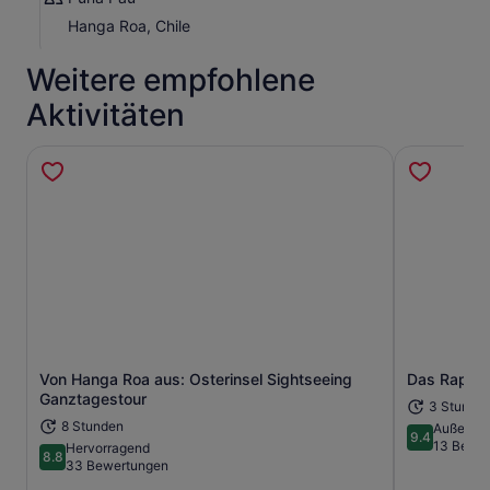
Hanga Roa, Chile
Weitere empfohlene
Aktivitäten
Von Hanga Roa aus: Osterinsel Sightseeing
Das Rapa N
Wird in einem neuen Tab geöffne
Ganztagestour
3 Stunde
8 Stunden
Außerge
9.4
9.4 von 10
13 Bewe
Hervorragend
8.8
8.8 von 10
33 Bewertungen