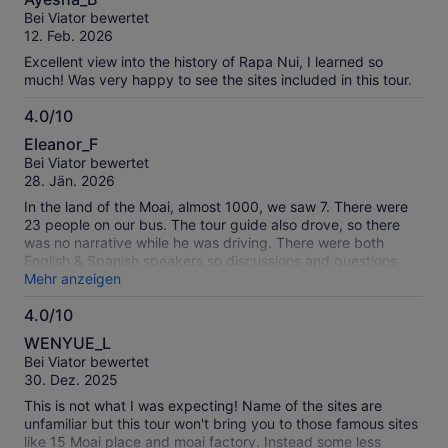
von
Bei Viator bewertet
10
12. Feb. 2026
Excellent view into the history of Rapa Nui, I learned so
much! Was very happy to see the sites included in this tour.
4.0/10
4.0
Eleanor_F
von
Bei Viator bewertet
10
28. Jän. 2026
In the land of the Moai, almost 1000, we saw 7. There were
23 people on our bus. The tour guide also drove, so there
was no narrative while he was driving. There were both
English & Spanish speakers so discussions and questions
had to be translated.. We visited 6 sites including a cave.
Mehr anzeigen
The cave took over an hour, to walk to it and through it. It
4.0/10
was dark and we had to use cell phone flashlights, lots of
4.0
water on the floor and low ceilings. Completed waste of time.
WENYUE_L
Some of the remaining 5 sites in 3 hours were good, others
von
Bei Viator bewertet
not. When the guy told us we were at our last (the 6th site)
10
30. Dez. 2025
most of us were surprised. He then took us back to the
pickup site. We did tip him but from what we saw, no one
This is not what I was expecting! Name of the sites are
else did. Sorry we missed more of Easter Island.
unfamiliar but this tour won't bring you to those famous sites
like 15 Moai place and moai factory. Instead some less