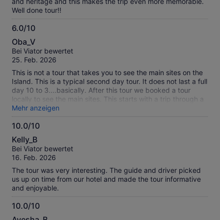
and heritage and this makes the trip even more memorable.
Well done tour!!
6.0/10
6.0
Oba_V
von
Bei Viator bewertet
10
25. Feb. 2026
This is not a tour that takes you to see the main sites on the
Island. This is a typical second day tour. It does not last a full
day 10 to 3....basically. After this tour we booked a tour
locally to see the main sites. This starts with a trip through a
cave which is wet and slippery...not a problem for us but we
Mehr anzeigen
expected to see the Moai's. Since you have to have a guide,
10.0/10
we had to book a second tour...the guide was good....I
10.0
consider this a 1/2 day tour.
Kelly_B
von
Bei Viator bewertet
10
16. Feb. 2026
The tour was very interesting. The guide and driver picked
us up on time from our hotel and made the tour informative
and enjoyable.
10.0/10
10.0
Ayesha_B