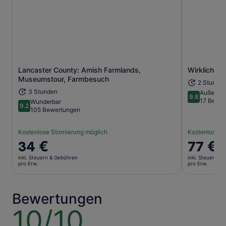
Lancaster County: Amish Farmlands,
Wirklich au
Wird in einem neuen Tab geöffne
Museumstour, Farmbesuch
2 Stunde
3 Stunden
Außerge
9.8
9.8 von 10
17 Bewer
Wunderbar
9.2
9.2 von 10
105 Bewertungen
Kostenlose Stornierung möglich
Kostenlose S
Der
34 €
Der
77 €
Preis
Preis
inkl. Steuern & Gebühren
inkl. Steuern &
beträgt
beträgt
pro Erw.
pro Erw.
34 €
77 €
pro
pro
Erw.
Erw.
Bewertungen
10/10
10
von