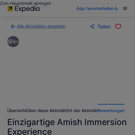
Zum Hauptinhalt springen
App herunterladen
Alle Aktivitäten anzeigen
Teilen
Zurück
zur
4+
Ergebnisseite
für
Aktivitäten.
Übersicht
Über diese Aktivität
Ort der Aktivität
Bewertungen
Einzigartige Amish Immersion
Experience