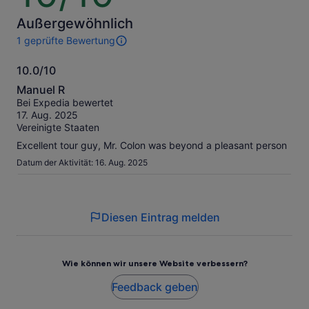
10
Außergewöhnlich
1 geprüfte Bewertung
1
Bewertung
10.0/10
dieser
10.0
Aktivität.
Manuel R
Weitere
von
Bei Expedia bewertet
Informationen
10
17. Aug. 2025
zu
Vereinigte Staaten
unseren
geprüften
Excellent tour guy, Mr. Colon was beyond a pleasant person
Bewertungen.
Datum der Aktivität: 16. Aug. 2025
Diesen Eintrag melden
Wie können wir unsere Website verbessern?
Feedback geben