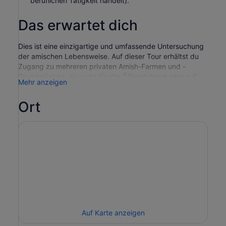
beruflichen Tätigkeit handelt).
Das erwartet dich
Dies ist eine einzigartige und umfassende Untersuchung
der amischen Lebensweise. Auf dieser Tour erhältst du
Zugang zu mehreren privaten Amish-Farmen und -
Grundstücken, die nicht für die Öffentlichkeit oder auf
Mehr anzeigen
anderen Touren zugänglich sind. Dein Reiseleiter verfügt
über ein umfangreiches Wissen über die Amish und der
Ort
Zugang, den du bekommst, ist das Ergebnis unserer
persönlichen Beziehung zu den Amish-Familien. Genieße
mehrere Stopps bei lokalen Geschäften für Leckereien
und Überraschungen entlang des Weges sowie eine
Fahrt durch das weite Amish-Land, das Lancaster zu
bieten hat.
Auf Karte anzeigen