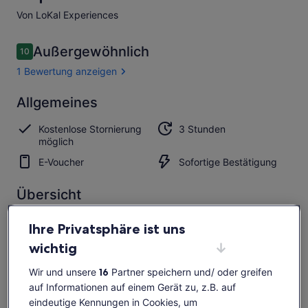
Von LoKal Experiences
Bewertungen
Außergewöhnlich
10
10 von 10.
1 Bewertung anzeigen
Außergewöhnlich
Allgemeines
10.0
10.0 von 10
Bewertung
Kostenlose Stornierung
3 Stunden
anzeigen
möglich
E-Voucher
Sofortige Bestätigung
Übersicht
Entdecke private Amish Farmen
Ihre Privatsphäre ist uns
Interaktion mit amischen Familien
wichtig
Imbiss und Einkauf in Amish-Läden
Wir und unsere
16
Partner speichern und/ oder greifen
auf Informationen auf einem Gerät zu, z.B. auf
eindeutige Kennungen in Cookies, um