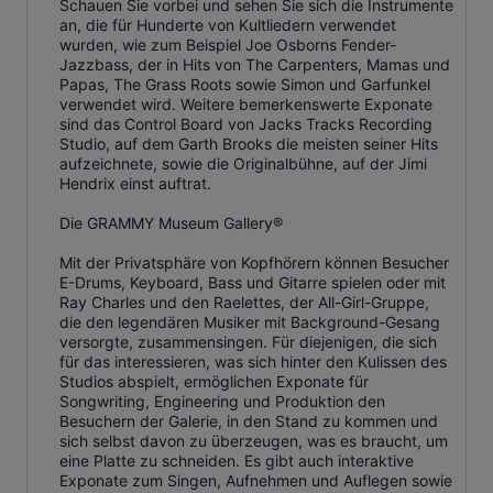
Schauen Sie vorbei und sehen Sie sich die Instrumente
an, die für Hunderte von Kultliedern verwendet
wurden, wie zum Beispiel Joe Osborns Fender-
Jazzbass, der in Hits von The Carpenters, Mamas und
Papas, The Grass Roots sowie Simon und Garfunkel
verwendet wird. Weitere bemerkenswerte Exponate
sind das Control Board von Jacks Tracks Recording
Studio, auf dem Garth Brooks die meisten seiner Hits
aufzeichnete, sowie die Originalbühne, auf der Jimi
Hendrix einst auftrat.
Die GRAMMY Museum Gallery®
Mit der Privatsphäre von Kopfhörern können Besucher
E-Drums, Keyboard, Bass und Gitarre spielen oder mit
Ray Charles und den Raelettes, der All-Girl-Gruppe,
die den legendären Musiker mit Background-Gesang
versorgte, zusammensingen. Für diejenigen, die sich
für das interessieren, was sich hinter den Kulissen des
Studios abspielt, ermöglichen Exponate für
Songwriting, Engineering und Produktion den
Besuchern der Galerie, in den Stand zu kommen und
sich selbst davon zu überzeugen, was es braucht, um
eine Platte zu schneiden. Es gibt auch interaktive
Exponate zum Singen, Aufnehmen und Auflegen sowie