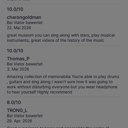
10.0/10
10.0
charongoldman
von
Bei Viator bewertet
10
22. Mai 2026
great museum you can sing along with stars, play musical
instruments, great videos of the history of the music
10.0/10
10.0
Thomas_P
von
Bei Viator bewertet
10
3. Mai 2026
Amazing collection of memorabilia You're able to play drums
, guitars and sing along I wasn't sure how it was going to
work without disturbing everyone but you wear headphone
to hear yourself Highly recommend
8.0/10
8.0
TRONG_L
von
Bei Viator bewertet
10
29. Apr. 2026