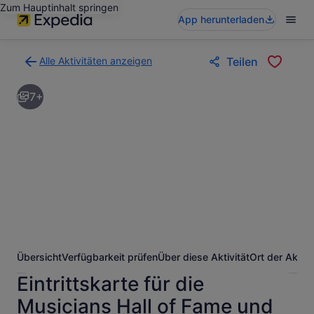
Zum Hauptinhalt springen
App herunterladen
Alle Aktivitäten anzeigen
Teilen
Zurück
zur
7+
Ergebnisseite
für
Aktivitäten.
Übersicht
Verfügbarkeit prüfen
Über diese Aktivität
Ort der Aktivi
Eintrittskarte für die
Musicians Hall of Fame und