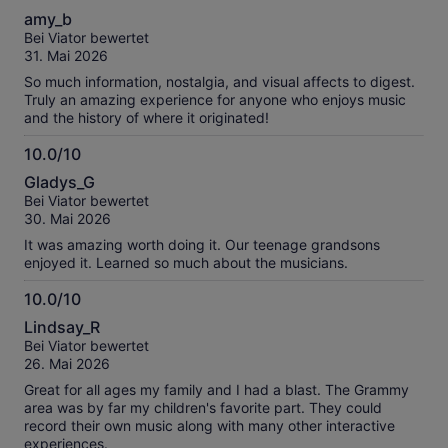
10.0
amy_b
von
Bei Viator bewertet
10
31. Mai 2026
So much information, nostalgia, and visual affects to digest.
Truly an amazing experience for anyone who enjoys music
and the history of where it originated!
10.0/10
10.0
Gladys_G
von
Bei Viator bewertet
10
30. Mai 2026
It was amazing worth doing it. Our teenage grandsons
enjoyed it. Learned so much about the musicians.
10.0/10
10.0
Lindsay_R
von
Bei Viator bewertet
10
26. Mai 2026
Great for all ages my family and I had a blast. The Grammy
area was by far my children's favorite part. They could
record their own music along with many other interactive
experiences.