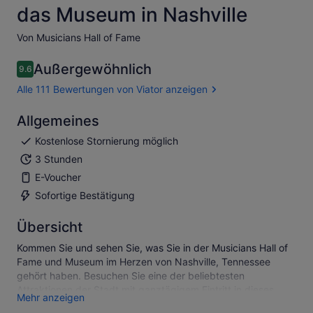
das Museum in Nashville
Von Musicians Hall of Fame
Außergewöhnlich
9.6
9.6 von 10
Alle 111 Bewertungen von Viator anzeigen
Allgemeines
Kostenlose Stornierung möglich
3 Stunden
E-Voucher
Sofortige Bestätigung
Übersicht
Kommen Sie und sehen Sie, was Sie in der Musicians Hall of
Fame und Museum im Herzen von Nashville, Tennessee
gehört haben. Besuchen Sie eine der beliebtesten
Attraktionen der Stadt mit ganztägigem Eintritt in dieses
Mehr anzeigen
erstklassige Museum mit Instrumenten, die Musiklegenden