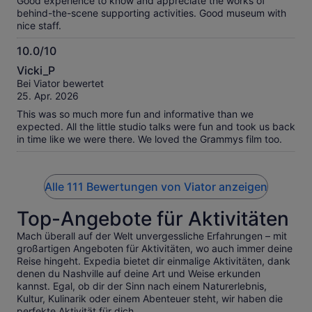
Good experience to know and appreciate the works of
behind-the-scene supporting activities. Good museum with
nice staff.
10.0/10
10.0
Vicki_P
von
Bei Viator bewertet
10
25. Apr. 2026
This was so much more fun and informative than we
expected. All the little studio talks were fun and took us back
in time like we were there. We loved the Grammys film too.
Alle 111 Bewertungen von Viator anzeigen
Top-Angebote für Aktivitäten
Mach überall auf der Welt unvergessliche Erfahrungen – mit
großartigen Angeboten für Aktivitäten, wo auch immer deine
Reise hingeht. Expedia bietet dir einmalige Aktivitäten, dank
denen du Nashville auf deine Art und Weise erkunden
kannst. Egal, ob dir der Sinn nach einem Naturerlebnis,
Kultur, Kulinarik oder einem Abenteuer steht, wir haben die
perfekte Aktivität für dich.