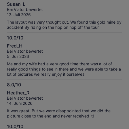
10.0
unseren
Susan_L
von
geprüften
Bei Viator bewertet
10
Bewertungen.
12. Juli 2026
The layout was very thought out. We found this gold mine by
accident By riding on the hop on hop off the tour.
10.0/10
10.0
Fred_H
von
Bei Viator bewertet
10
5. Juli 2026
Me and my wife had a very good time there was a lot of
really good things to see in there and we were able to take a
lot of pictures we really enjoy it ourselves
8.0/10
8.0
Heather_R
von
Bei Viator bewertet
10
14. Juni 2026
It was great! But we were disappointed that we did the
picture close to the end and never received it!
10.0/10