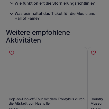
Wie funktioniert die Stornierungsrichtlinie?
Was beinhaltet das Ticket für die Musicians
Hall of Fame?
Weitere empfohlene
Aktivitäten
Hop-on-Hop-off-Tour mit dem Trolleybus durch
Country Mus
Wird in einem neuen Tab geöffne
die Altstadt von Nashville
Museum