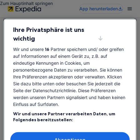
Zum Hauptinhalt springen
App herunterladen
Ihre Privatsphäre ist uns
wichtig
Wir und unsere
16
Partner speichern und/ oder greifen
Diese Aktivität ist leider nicht verfügbar
auf Informationen auf einem Gerät zu, z.B. auf
Bitte suche erneut nach Aktivitäten.
eindeutige Kennungen in Cookies, um
personenbezogene Daten zu verarbeiten. Sie können
Ihre Präferenzen akzeptieren oder verwalten. Klicken
Erneut suchen
Sie dazu bitte unten oder besuchen Sie jederzeit die
Seite der Datenschutzrichtlinie. Diese Präferenzen
werden unseren Partnern signalisiert und haben keinen
Einfluss auf Surfdaten.
Wir und unsere Partner verarbeiten Daten, um
Folgendes bereitzustellen:
Verwendung genauer Standortdaten. Endgeräteeigenschaften zur
Identifikation aktiv abfragen. Speichern von oder Zugriff auf
Informationen auf einem Endgerät. Personalisierte Werbung und