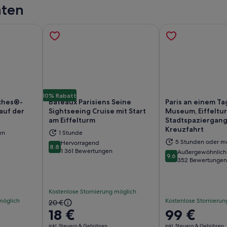
äten
10% Rabatt
uches®-
Bateaux Parisiens Seine
Paris an einem Ta
auf der
Sightseeing Cruise mit Start
Museum, Eiffeltu
am Eiffelturm
Stadtspaziergang
Kreuzfahrt
en
1 Stunde
d in einem neuen Tab geöffnet
Wird in einem neuen Tab geöffn
Wi
5 Stunden oder m
Hervorragend
8.8
8.8 von 10
1 361 Bewertungen
Außergewöhnlich
9.6
9.6 von 10
352 Bewertungen
Kostenlose Stornierung möglich
möglich
Kostenlose Stornierun
Der
20 €
18 €
Der
99 €
vorherige
Preis
Preis
inkl. Steuern & Gebühren
inkl. Steuern & Gebühren