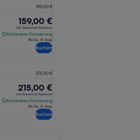
159,00 €
Der
159,00 €
Preis
inkl. Steuern & Gebühren
beträgt
Kostenlose Stornierung
Kostenlose
159,00 €
Bis Sa., 8. Aug.
Stornierung
Buchen
215,00 €
Der
215,00 €
Preis
inkl. Steuern & Gebühren
beträgt
Kostenlose Stornierung
Kostenlose
215,00 €
Bis Sa., 8. Aug.
Stornierung
Buchen