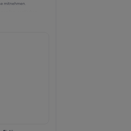
sse mitnehmen.
regenden, exotischen
g aufging. Diese Aufführung
erführung und Verzauberung,
rnardin bequem und lassen Sie
 des berühmten Philippe
Bedeutung des Pariser Chic
ber die Bühne stolzieren,
ppen und himmelhohen
tin, selbst entworfen