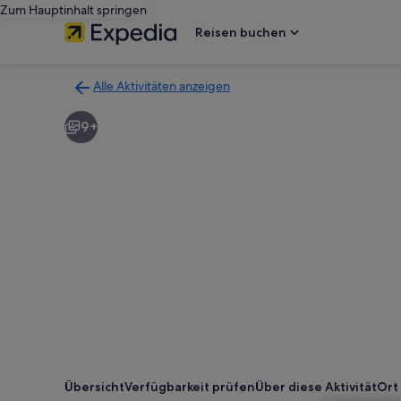
Zum Hauptinhalt springen
Reisen buchen
Alle Aktivitäten anzeigen
Zurück
zur
9+
Ergebnisseite
für
Aktivitäten.
Übersicht
Verfügbarkeit prüfen
Über diese Aktivität
Ort 