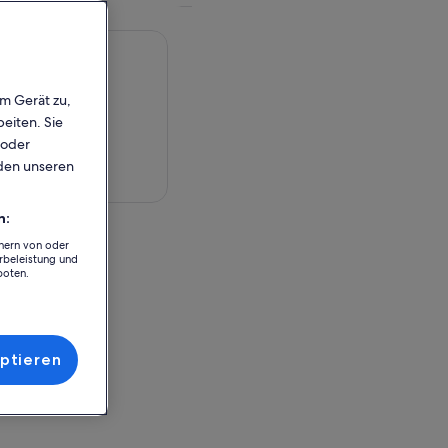
em Gerät zu,
eiten. Sie
 oder
rden unseren
rte anzeigen
n:
chern von oder
rbeleistung und
boten.
e V
r Einlösung
ptieren
e V