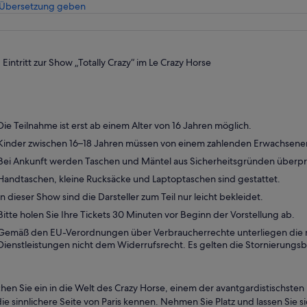
Wird
 Übersetzung geben
in
einem
neuen
Tab
Eintritt zur Show „Totally Crazy“ im Le Crazy Horse
geöffnet
Die Teilnahme ist erst ab einem Alter von 16 Jahren möglich.
Kinder zwischen 16–18 Jahren müssen von einem zahlenden Erwachsene
Bei Ankunft werden Taschen und Mäntel aus Sicherheitsgründen überpr
Handtaschen, kleine Rucksäcke und Laptoptaschen sind gestattet.
In dieser Show sind die Darsteller zum Teil nur leicht bekleidet.
Bitte holen Sie Ihre Tickets 30 Minuten vor Beginn der Vorstellung ab.
Gemäß den EU-Verordnungen über Verbraucherrechte unterliegen die m
Dienstleistungen nicht dem Widerrufsrecht. Es gelten die Stornierung
hen Sie ein in die Welt des Crazy Horse, einem der avantgardistischsten 
die sinnlichere Seite von Paris kennen. Nehmen Sie Platz und lassen Sie s