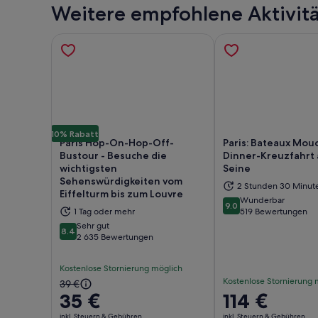
Weitere empfohlene Aktivit
10% Rabatt
Paris Hop-On-Hop-Off-
Paris: Bateaux Mo
Bustour - Besuche die
Dinner-Kreuzfahrt 
wichtigsten
Seine
Sehenswürdigkeiten vom
2 Stunden 30 Minut
Wird in einem neuen Tab geöffnet
Wir
Eiffelturm bis zum Louvre
Wunderbar
9.0
9.0 von 10
1 Tag oder mehr
519 Bewertungen
Sehr gut
8.4
8.4 von 10
2 635 Bewertungen
Kostenlose Stornierung möglich
Kostenlose Stornierung 
Der
39 €
35 €
Der
114 €
vorherige
Preis
Preis
inkl. Steuern & Gebühren
inkl. Steuern & Gebühren