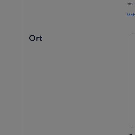
eine
Im L
Meh
Bühn
von
Bewe
Ort
Mach
sich
Deco
in F
Währ
verl
Absä
wur
Lass