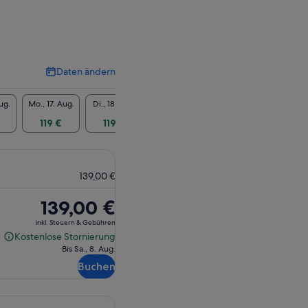
Daten ändern
Daten
ändern
ug.
Mo., 17. Aug.
Di., 18. Aug.
Mi., 19. Aug.
Do., 20. Aug.
Fr., 21
119 €
119 €
119 €
119 €
139
139,00 €
Der
139,00 €
Preis
inkl. Steuern & Gebühren
beträgt
Kostenlose Stornierung
Kostenlose
139,00 €
Bis Sa., 8. Aug.
Stornierung
Buchen