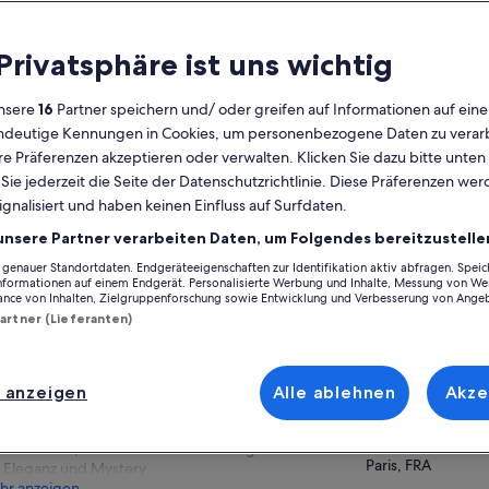
lgemeines
 Privatsphäre ist uns wichtig
Kostenlose
1 Stunde
Stornierung
30 Minuten oder
nsere
16
Partner speichern und/ oder greifen auf Informationen auf ein
möglich
mehr
eindeutige Kennungen in Cookies, um personenbezogene Daten zu verarb
e Präferenzen akzeptieren oder verwalten. Klicken Sie dazu bitte unten
E-Voucher
Sofortige
Bestätigung
ie jederzeit die Seite der Datenschutzrichtlinie. Diese Präferenzen we
Auf Ka
ignalisiert und haben keinen Einfluss auf Surfdaten.
Mehrere
Sprachen
unsere Partner verarbeiten Daten, um Folgendes bereitzustelle
Ort der Aktivität
enauer Standortdaten. Endgeräteeigenschaften zur Identifikation aktiv abfragen. Spei
ersicht
Informationen auf einem Endgerät. Personalisierte Werbung und Inhalte, Messung von We
Crazy Horse Paris
ance von Inhalten, Zielgruppenforschung sowie Entwicklung und Verbesserung von Ange
12 Avenue Georg
Partner (Lieferanten)
Eines der originellsten & sinnlichsten der
Pariser Cabarets
Paris, FRA
Erotische Vorführungen von klassischen
Treffpunkt/Ort de
Elitetänzerinnen
 anzeigen
Alle ablehnen
Akze
Crazy Horse Paris
14 verführerische Darbietungen
12 Avenue Georg
Innovative, elektrisierende Mischung aus
Paris, FRA
Eleganz und Mystery
hr anzeigen