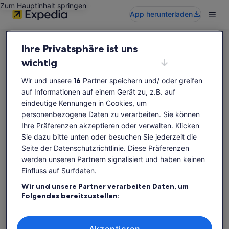
Zum Hauptinhalt springen
App herunterladen
Ihre Privatsphäre ist uns
wichtig
Wir und unsere
16
Partner speichern und/ oder greifen
Diese Aktivität ist leider nicht verfügbar
auf Informationen auf einem Gerät zu, z.B. auf
Bitte suche erneut nach Aktivitäten.
eindeutige Kennungen in Cookies, um
personenbezogene Daten zu verarbeiten. Sie können
Ihre Präferenzen akzeptieren oder verwalten. Klicken
Erneut suchen
Sie dazu bitte unten oder besuchen Sie jederzeit die
Seite der Datenschutzrichtlinie. Diese Präferenzen
werden unseren Partnern signalisiert und haben keinen
Einfluss auf Surfdaten.
Wir und unsere Partner verarbeiten Daten, um
Folgendes bereitzustellen:
Verwendung genauer Standortdaten. Endgeräteeigenschaften zur
Identifikation aktiv abfragen. Speichern von oder Zugriff auf
Informationen auf einem Endgerät. Personalisierte Werbung und