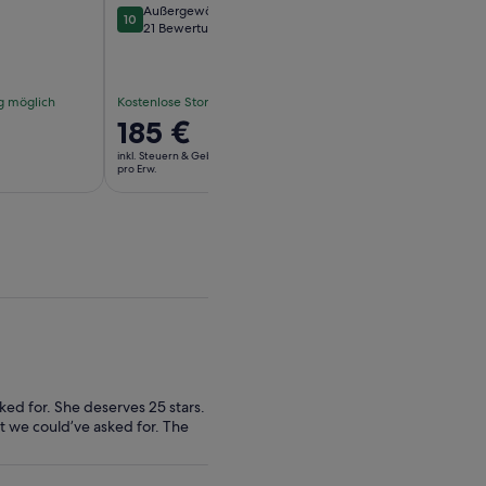
Außergewöhnlich
10
10 von 10
21 Bewertungen
g möglich
Kostenlose Stornierung möglich
Kostenlose Stornier
Der
185 €
Der
100 €
Preis
Preis
inkl. Steuern & Gebühren
inkl. Steuern & Gebühr
beträgt
beträgt
pro Erw.
pro Erw.
185 €
100 €
pro
pro
Erw.
Erw.
ked for. She deserves 25 stars.
t we could’ve asked for. The