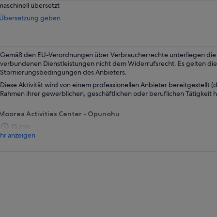
maschinell übersetzt
Wird
 Übersetzung geben
in
einem
neuen
Tab
Gemäß den EU-Verordnungen über Verbraucherrechte unterliegen die m
geöffnet
verbundenen Dienstleistungen nicht dem Widerrufsrecht. Es gelten die
Stornierungsbedingungen des Anbieters.
Diese Aktivität wird von einem professionellen Anbieter bereitgestellt (d.
Rahmen ihrer gewerblichen, geschäftlichen oder beruflichen Tätigkeit h
Moorea Activities Center - Opunohu
15 min
hr anzeigen