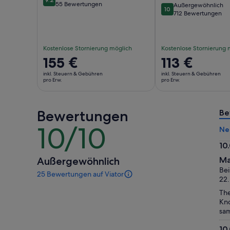
9.2 von 10
55 Bewertungen
Außergewöhnlich
10
10 von 10
712 Bewertungen
Kostenlose Stornierung möglich
Kostenlose Stornierung 
Der
155 €
Der
113 €
Preis
Preis
inkl. Steuern & Gebühren
inkl. Steuern & Gebühren
beträgt
beträgt
pro Erw.
pro Erw.
155 €
113 €
pro
pro
Bewertungen
Erw.
Erw.
Be
10/10
10
Ne
von
10
10
10.
Außergewöhnlich
Ma
vo
Bei
25 Bewertungen auf Viator
10
25
22.
Bewertungen
The
dieser
Kno
Aktivität.
sam
Weitere
Informationen
10