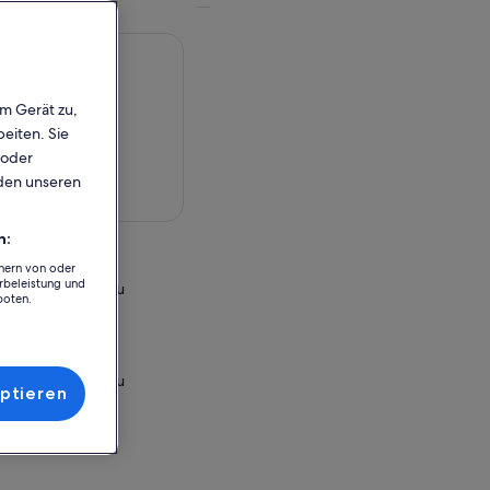
em Gerät zu,
eiten. Sie
 oder
rden unseren
rte anzeigen
n:
chern von oder
rbeleistung und
s Center - Opunohu
boten.
ench Polynesia
r Einlösung
s Center - Opunohu
ptieren
ench Polynesia