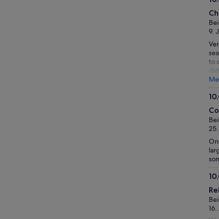
zu
10.
unseren
Ch
vo
geprüften
Bei
10
Bewertungen.
9. 
Ver
sea
to 
did
Me
10
10.
Co
vo
Bei
10
25.
One
lar
som
10
10.
Re
vo
Bei
10
16.