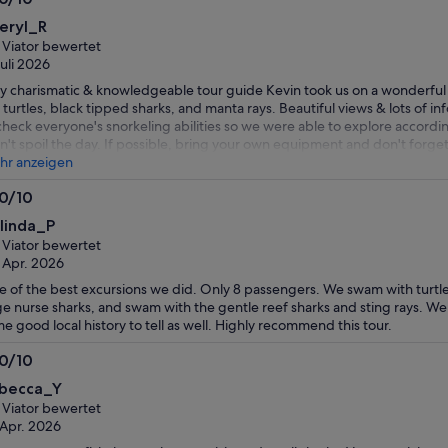
0
eryl_R
n
 Viator bewertet
Juli 2026
y charismatic & knowledgeable tour guide Kevin took us on a wonderful
 turtles, black tipped sharks, and manta rays. Beautiful views & lots of in
check everyone's snorkeling abilities so we were able to explore according
n't spoil the day. If possible, bring your own equipment and don't forget
hr anzeigen
.0/10
0
linda_P
n
 Viator bewertet
 Apr. 2026
 of the best excursions we did. Only 8 passengers. We swam with turtles
ge nurse sharks, and swam with the gentle reef sharks and sting rays. We
e good local history to tell as well. Highly recommend this tour.
.0/10
0
becca_Y
n
 Viator bewertet
 Apr. 2026