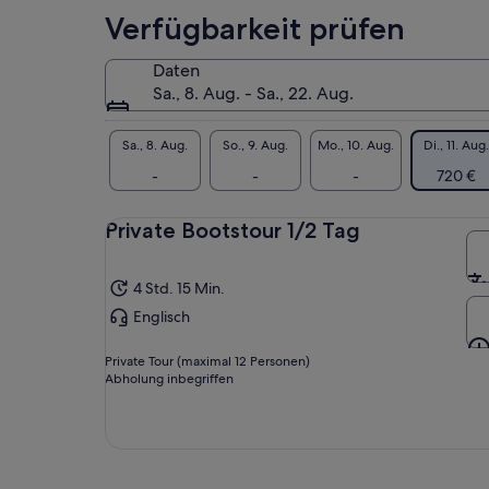
• T
Verfügbarkeit prüfen
Sch
• T
Daten
Sch
Sa., 8. Aug. - Sa., 22. Aug.
mit
Ges
übe
Sa., 8. Aug.
So., 9. Aug.
Mo., 10. Aug.
Di., 11. Aug.
• T
-
-
-
720 €
Kor
bun
Private Bootstour 1/2 Tag
• O
ver
bie
4 Std. 15 Min.
Englisch
Private Tour (maximal 12 Personen)
Abholung inbegriffen