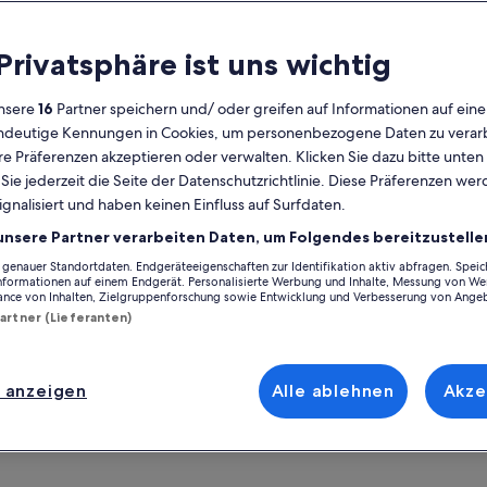
lgemeines
 Privatsphäre ist uns wichtig
Kostenlose
4 Stunden
Stornierung
15 Minuten
nsere
16
Partner speichern und/ oder greifen auf Informationen auf ein
möglich
eindeutige Kennungen in Cookies, um personenbezogene Daten zu verarb
E-Voucher
Sofortige
e Präferenzen akzeptieren oder verwalten. Klicken Sie dazu bitte unten
Bestätigung
ie jederzeit die Seite der Datenschutzrichtlinie. Diese Präferenzen we
Abholung an
Mehrere Sprachen
Auf Ka
ignalisiert und haben keinen Einfluss auf Surfdaten.
ausgewählten
Hotels
unsere Partner verarbeiten Daten, um Folgendes bereitzustelle
Ort der Aktivität
enauer Standortdaten. Endgeräteeigenschaften zur Identifikation aktiv abfragen. Spei
ersicht
Informationen auf einem Endgerät. Personalisierte Werbung und Inhalte, Messung von We
Moorea Activitie
ance von Inhalten, Zielgruppenforschung sowie Entwicklung und Verbesserung von Ange
decken Sie mit uns die schönsten Orte in der
Moorea-Maiao, Fr
Partner (Lieferanten)
une von Moorea, das türkisfarbene Wasser
Treffpunkt/Ort de
 die Meeresfauna.
Moorea Activitie
egeln Sie an der Nordküste, um die
hr anzeigen
 anzeigen
Alle ablehnen
Akze
Moorea-Maiao, Fr
endären Buchten von Cook und Opunohu zu
decken, und genießen Sie einen
oramablick auf die tropische Vegetation und
e herrlichen Berge.