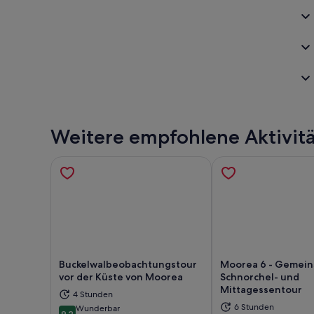
Weitere empfohlene Aktivit
Buckelwalbeobachtungstour
Moorea 6 - Gemei
vor der Küste von Moorea
Schnorchel- und
Mittagessentour
4 Stunden
Wird in einem neuen Tab geöffnet
Wir
6 Stunden
Wunderbar
9.2