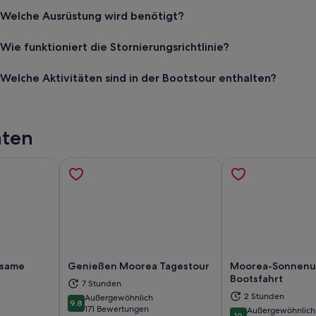
Welche Ausrüstung wird benötigt?
Wie funktioniert die Stornierungsrichtlinie?
Welche Aktivitäten sind in der Bootstour enthalten?
äten
nsame
Genießen Moorea Tagestour
Moorea-Sonnenu
Bootsfahrt
7 Stunden
2 Stunden
Außergewöhnlich
9.8
d in einem neuen Tab geöffnet
Wird in einem neuen Tab geöffn
Wi
9.8 von 10
171 Bewertungen
Außergewöhnlich
10