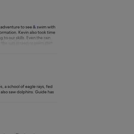
 adventure to see & swim with
formation. Kevin also took time
 to our skills. Even the rain
 the sun screen or swim shirt.
, a school of eagle rays, fed
 also saw dolphins. Guide has