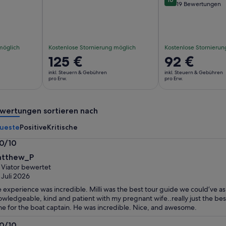
10 von 10
19 Bewertungen
möglich
Kostenlose Stornierung möglich
Kostenlose Stornierun
Der
125 €
Der
92 €
Preis
Preis
inkl. Steuern & Gebühren
inkl. Steuern & Gebühren
beträgt
beträgt
pro Erw.
pro Erw.
125 €
92 €
pro
pro
wertungen sortieren nach
Erw.
Erw.
ueste
Positive
Kritische
.0/10
0
tthew_P
n
 Viator bewertet
 Juli 2026
 experience was incredible. Milli was the best tour guide we could’ve as
wledgeable, kind and patient with my pregnant wife..really just the bes
e for the boat captain. He was incredible. Nice, and awesome.
.0/10