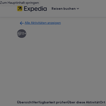
Zum Hauptinhalt springen
Reisen buchen
Alle Aktivitäten anzeigen
Zurück
zur
11+
Ergebnisseite
für
Aktivitäten.
Übersicht
Verfügbarkeit prüfen
Über diese Aktivität
Ort 