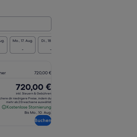
ug.
Mo., 17. Aug.
Di., 18. Aug.
Mi., 19. Aug.
Do., 20. Aug.
Fr., 21
€
-
-
-
-
-
ner
720,00 €
Der
720,00 €
Preis
inkl. Steuern & Gebühren
beträgt
ichere dir niedrigere Preise, indem du
mehr als 2 Erwachsene auswählst
720,00 €
Kostenlose Stornierung
Kostenlose
Bis Mo., 10. Aug.
Stornierung
Buchen