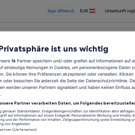
App öffnen
EUR
Unterkunft regi
 Privatsphäre ist uns wichtig
gbar
unsere
16
Partner speichern und/ oder greifen auf Informationen auf 
auf eindeutige Kennungen in Cookies, um personenbezogene Daten z
en. Sie können Ihre Präferenzen akzeptieren oder verwalten. Klicken
en oder besuchen Sie jederzeit die Seite der Datenschutzrichtlinie. Di
en werden unseren Partnern signalisiert und haben keinen Einfluss a
.
unsere Partner verarbeiten Daten, um Folgendes bereitzustelle
genauer Standortdaten. Endgeräteeigenschaften zur Identifikation aktiv abfragen
griff auf Informationen auf einem Endgerät. Personalisierte Werbung und Inhalte,
ng und der Performance von Inhalten, Zielgruppenforschung sowie Entwicklung u
ng von Angeboten.
Partner (Lieferanten)