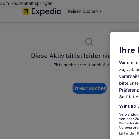
Zum Hauptinhalt springen
Reisen buchen
Ihre
Diese Aktivität ist leider nicht verfü
Wir und 
Bitte suche erneut nach Aktivitäten.
zu, z.B. 
verarbeit
bitte unt
Erneut suchen
Präferenz
Surfdaten
Wir und 
Verwendung 
von oder Zu
Werbeleistu
Verbesseru
Liste der 