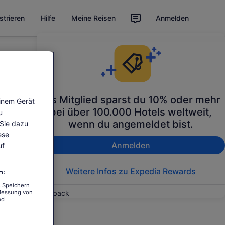
strieren
Hilfe
Meine Reisen
Anmelden
Als Mitglied sparst du 10% oder mehr
einem Gerät
bei über 100.000 Hotels weltweit,
u
wenn du angemeldet bist.
 Sie dazu
ese
Anmelden
uf
Weitere Infos zu Expedia Rewards
n:
. Speichern
Feedback
 Messung von
nd