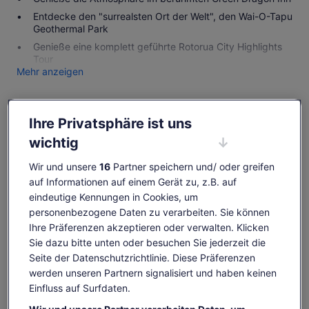
Entdecke den "surrealsten Ort der Welt", den Wai-O-Tapu
Geothermal Park
Genieße eine komplett geführte Rotorua City Highlights
Tour
Mehr anzeigen
Ihre Privatsphäre ist uns
Verfügbarkeit prüfen
wichtig
Daten ändern
Daten
Wir und unsere
16
Partner speichern und/ oder greifen
ändern
auf Informationen auf einem Gerät zu, z.B. auf
Sa., 8. Aug.
So., 9. Aug.
Mo., 10. Aug.
Di., 11. Aug.
Mi., 12. Aug.
eindeutige Kennungen in Cookies, um
-
-
191 €
191 €
191 €
personenbezogene Daten zu verarbeiten. Sie können
Ihre Präferenzen akzeptieren oder verwalten. Klicken
Einige Inhalte dieser Seite wurden möglicherweise
Sie dazu bitte unten oder besuchen Sie jederzeit die
maschinell übersetzt
Der
192 €
Seite der Datenschutzrichtlinie. Diese Präferenzen
Originaltext anzeigen (Englisch)
Tickets anzeigen
Preis
werden unseren Partnern signalisiert und haben keinen
inkl. Steuern & Gebühren
Wird
Feedback zu dieser Übersetzung geben
beträgt
pro Erw.
in
Einfluss auf Surfdaten.
192 €
einem
pro