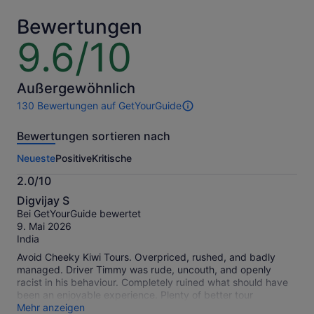
pro
pro
Nachdem ihr die geothermischen Wunder von Rotorua
Erw.
Erw.
Bewertungen
erkundet habt, lehnt euch zurück und entspannt euch,
9.6/10
9.6
während euer Reiseleiter euch auf der Rückfahrt nach
von
Auckland begleitet. Nach einem unvergesslichen Tag, an
10
dem ihr die Magie, die Kultur und die Naturwunder der
Außergewöhnlich
Nordinsel entdeckt habt, kehrt ihr wieder in die Stadt
zurück.
130 Bewertungen auf GetYourGuide
130
Bewertungen
Bewertungen sortieren nach
dieser
Aktivität.
Neueste
Positive
Kritische
Weitere
Informationen
2.0/10
zu
2.0
unseren
Digvijay S
von
geprüften
Bei GetYourGuide bewertet
10
Bewertungen.
9. Mai 2026
India
Avoid Cheeky Kiwi Tours. Overpriced, rushed, and badly
managed. Driver Timmy was rude, uncouth, and openly
racist in his behaviour. Completely ruined what should have
been an enjoyable experience. Plenty of better tour
operators in New Zealand - choose literally any of them
Mehr anzeigen