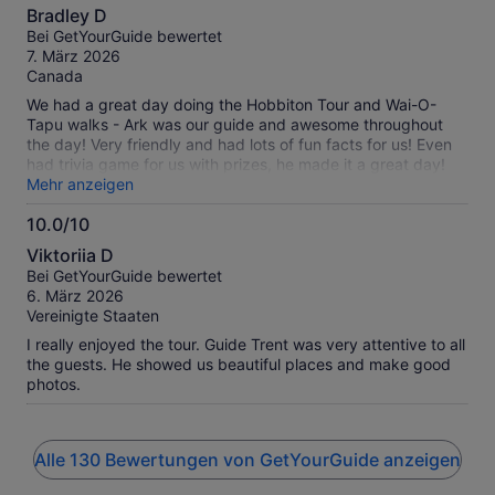
8.0
Bradley D
von
Bei GetYourGuide bewertet
10
7. März 2026
Canada
We had a great day doing the Hobbiton Tour and Wai-O-
Tapu walks - Ark was our guide and awesome throughout
the day! Very friendly and had lots of fun facts for us! Even
had trivia game for us with prizes, he made it a great day!
Hobbiton was cool to see as someone whose seen the
Mehr anzeigen
movies - would have been even cooler if there were more full
10.0/10
houses but it was cool to see the inside of the one house at
10.0
the end. Don’t know how much a non-LOTR fan would enjoy
Viktoriia D
but we had a good time. We found Wai-O-Tapu kinda
von
Bei GetYourGuide bewertet
underwhelming and the pools were nothing crazy but was
10
6. März 2026
glad to see it as part of our day. Ark also took us to this
Vereinigte Staaten
really lovely spot called “Secret Spot” where we got a nice
lunch and enjoyed shin pools - was a really nice way to relax
I really enjoyed the tour. Guide Trent was very attentive to all
between sites
the guests. He showed us beautiful places and make good
photos.
Alle 130 Bewertungen von GetYourGuide anzeigen