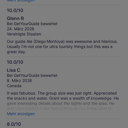
the experience even more enjoyable!
10.0/10
10.0
Glenn R
von
Bei GetYourGuide bewertet
10
24. März 2026
Vereinigte Staaten
Our guide Ale (Diego Montoya) was awesome and hilarious.
Usually I’m not one for ultra touristy things but this was a
great day.
10.0/10
10.0
Lisa C
von
Bei GetYourGuide bewertet
10
8. März 2026
Canada
It was fabulous. The group size was just right. Appreciated
the snacks and water. Grant was a wealth of knowledge. He
gave interesting details about the sights and the area. He
was very explicit in the instructions so you knew what to
expect. Great recommendations for being I. The area. I
Mehr anzeigen
would highly recommend Cheeky kiwi travels.
8.0/10