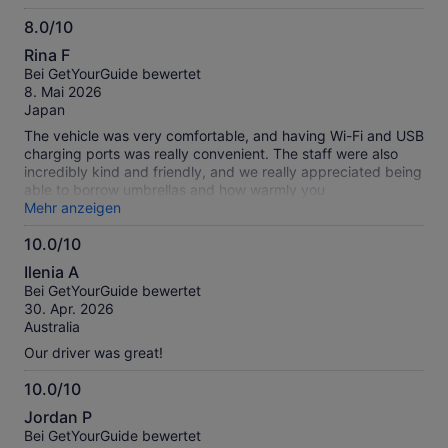
instead. Strong action against Timmy is required.
8.0/10
8.0
Rina F
von
Bei GetYourGuide bewertet
10
8. Mai 2026
Japan
The vehicle was very comfortable, and having Wi-Fi and USB
charging ports was really convenient. The staff were also
incredibly kind and friendly, and we really appreciated being
able to borrow umbrellas and how warmly you
accommodated our children. It was such a fun and enjoyable
Mehr anzeigen
trip! The commentary and guidance during the journey were
10.0/10
also great — thanks to the Wi-Fi and charging ports, I was
10.0
able to translate everything using AI. We would definitely
Ilenia A
love to use your service again when we visit New Zealand in
von
Bei GetYourGuide bewertet
the future! Thank you very much ☺️
10
30. Apr. 2026
Australia
Our driver was great!
10.0/10
10.0
Jordan P
von
Bei GetYourGuide bewertet