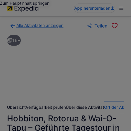
Zum Hauptinhalt springen
App herunterladen
Alle Aktivitäten anzeigen
Teilen
Zurück
zur
16+
Ergebnisseite
für
Aktivitäten.
Übersicht
Verfügbarkeit prüfen
Über diese Aktivität
Ort der Aktivi
Hobbiton, Rotorua & Wai-O-
Tapu – Geführte Tagestour in