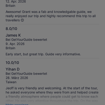
10
12. Apr. 2026
Britain
Awesome! Grant was a fab and knowledgable guide, we
really enjoyed our trip and highly recommend this trip to all
travellers 😊
8.0/10
8.0
James K
von
Bei GetYourGuide bewertet
10
9. Apr. 2026
Britain
Early start, but great trip. Guide very informative.
10.0/10
10.0
Yihan D
von
Bei GetYourGuide bewertet
10
28. März 2026
Taiwan
Jeoff is very friendly and welcoming. At the start of the tour,
he asked everyone where they were from and helped create
a friendly atmosphere where people could get to know each
other. He was very attentive throughout the trip. On the way
back, we even had a fun quiz game on the car, which made
Mehr anzeigen