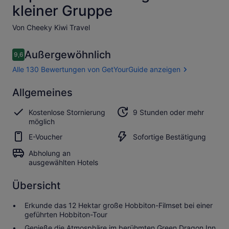
kleiner Gruppe
Von Cheeky Kiwi Travel
Bewertungen
Außergewöhnlich
9,6
9,6 von 10.
Alle 130 Bewertungen von GetYourGuide anzeigen
Außergewöhnlich
Allgemeines
9.6
9.6 von 10
Alle 130
Kostenlose Stornierung
9 Stunden oder mehr
Bewertungen
möglich
von
GetYourGuide
E-Voucher
Sofortige Bestätigung
anzeigen
Abholung an
ausgewählten Hotels
Übersicht
Erkunde das 12 Hektar große Hobbiton-Filmset bei einer
geführten Hobbiton-Tour
Genieße die Atmosphäre im berühmten Green Dragon Inn