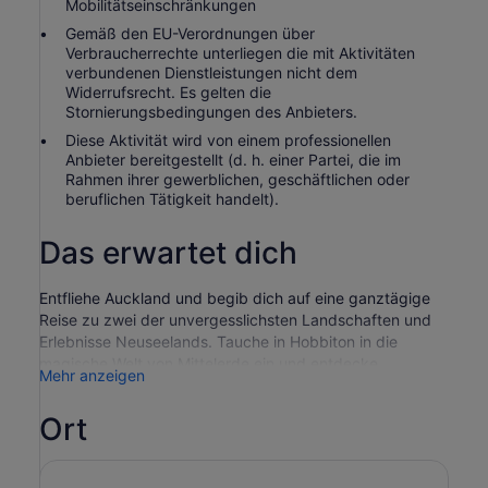
Mobilitätseinschränkungen
Gemäß den EU-Verordnungen über
Verbraucherrechte unterliegen die mit Aktivitäten
verbundenen Dienstleistungen nicht dem
Widerrufsrecht. Es gelten die
Stornierungsbedingungen des Anbieters.
Diese Aktivität wird von einem professionellen
Anbieter bereitgestellt (d. h. einer Partei, die im
Rahmen ihrer gewerblichen, geschäftlichen oder
beruflichen Tätigkeit handelt).
Das erwartet dich
Entfliehe Auckland und begib dich auf eine ganztägige
Reise zu zwei der unvergesslichsten Landschaften und
Erlebnisse Neuseelands. Tauche in Hobbiton in die
magische Welt von Mittelerde ein und entdecke
Mehr anzeigen
anschließend in Wai-O-Tapu die unwirklich anmutenden
geothermischen Wunder von Rotorua. Dieser
Ort
Tagesausflug von Auckland nach Hobbiton und Rotorua,
der das Hobbiton-Filmset mit dem Thermalwunderland
Wai-O-Tapu verbindet, ist die ideale Wahl für Reisende,