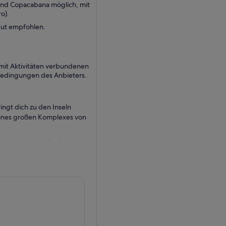
 und Copacabana möglich, mit
o).
Hut empfohlen.
it Aktivitäten verbundenen
sbedingungen des Anbieters.
ingt dich zu den Inseln
 eines großen Komplexes von
nwaldes. Genieße die
wimme und mache schöne
hrst du zum Bus zurück und
begrenzten Anzahl von
 die VIP Private Option mit
tagessen.