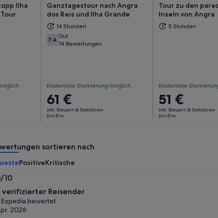
topp Ilha
Ganztagestour nach Angra
Tour zu den para
 Tour
dos Reis und Ilha Grande
Inseln von Angra
14 Stunden
5 Stunden
d in einem neuen Tab geöffnet
Wird in einem neuen Tab geöffn
Wi
Gut
7.4
7.4 von 10
74 Bewertungen
möglich
Kostenlose Stornierung möglich
Kostenlose Stornierun
Der
61 €
Der
51 €
Preis
Preis
inkl. Steuern & Gebühren
inkl. Steuern & Gebühren
beträgt
beträgt
pro Erw.
pro Erw.
61 €
51 €
pro
pro
wertungen sortieren nach
Erw.
Erw.
ueste
Positive
Kritische
0/10
0
n verifizierter Reisender
n
 Expedia bewertet
Apr. 2026