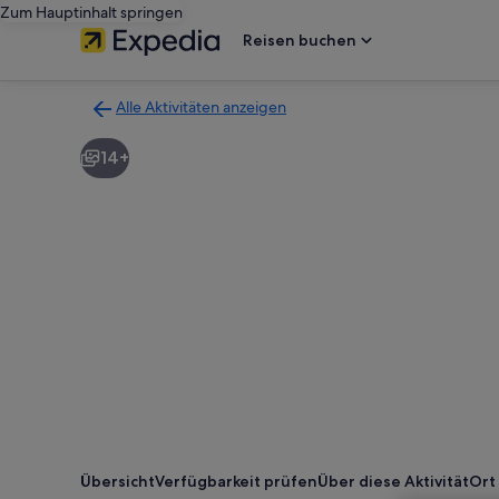
Zum Hauptinhalt springen
Reisen buchen
Alle Aktivitäten anzeigen
Zurück
zur
14+
Ergebnisseite
für
Aktivitäten.
Übersicht
Verfügbarkeit prüfen
Über diese Aktivität
Ort 