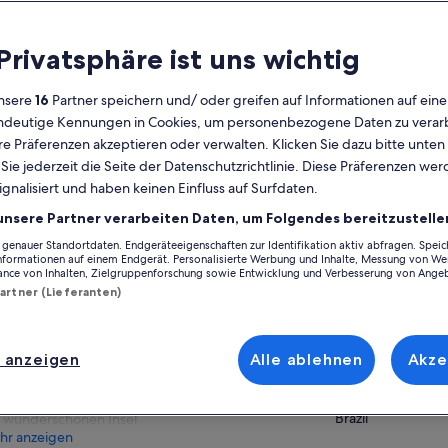
lgemeines
 Privatsphäre ist uns wichtig
Kostenlose
14 Stunden
Stornierung
nsere
16
Partner speichern und/ oder greifen auf Informationen auf ein
möglich
eindeutige Kennungen in Cookies, um personenbezogene Daten zu verarb
E-Voucher
Sofortige
e Präferenzen akzeptieren oder verwalten. Klicken Sie dazu bitte unten
Bestätigung
ie jederzeit die Seite der Datenschutzrichtlinie. Diese Präferenzen we
Abholung an
Mehrere Sprachen
Auf Ka
ignalisiert und haben keinen Einfluss auf Surfdaten.
ausgewählten
Hotels
unsere Partner verarbeiten Daten, um Folgendes bereitzustelle
Ort der Aktivität
enauer Standortdaten. Endgeräteeigenschaften zur Identifikation aktiv abfragen. Spei
ersicht
Informationen auf einem Endgerät. Personalisierte Werbung und Inhalte, Messung von We
Angra dos Reis
ance von Inhalten, Zielgruppenforschung sowie Entwicklung und Verbesserung von Ange
Bootsfahrt zu exotischen Inseln
Angra dos Reis, St
Partner (Lieferanten)
Tauche in klares Wasser und triff tropische
Treffpunkt/Ort de
Fische
Hotel Pickup
Entdecke den weißen Sand und die
 anzeigen
Alle ablehnen
Akze
3264 Avenida Atlâ
atemberaubende Aussicht
22070-001, Rio de 
Genieße lokale Aromen auf einer
Brazil
wunderschönen Insel
hr anzeigen