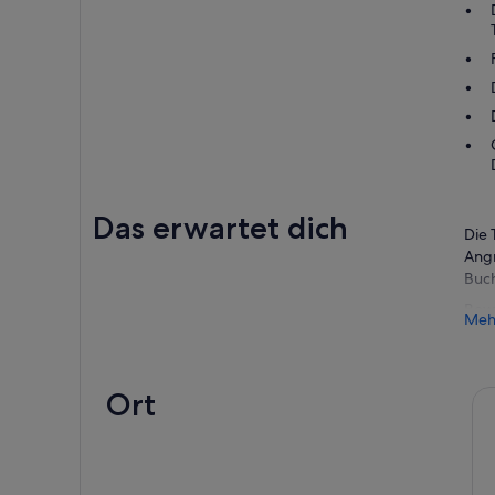
Das erwartet dich
Die 
Angr
Buch
Bewu
Meh
Boot
Foto
fähr
Ort
Ents
Pers
Wähl
priv