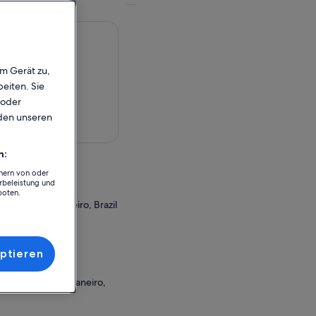
em Gerät zu,
eiten. Sie
 oder
rden unseren
rte anzeigen
n:
chern von oder
rbeleistung und
boten.
ate of Rio de Janeiro, Brazil
r Einlösung
ptieren
ntica
Janeiro, Rio de Janeiro,