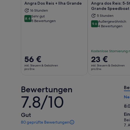
Angra Dos Reis + Ilha Grande
Angra dos Reis: 5-S
Grande Speedboat
16 Stunden
5 Stunden
Sehr gut
8.4
Wird in einem neuen Tab geöffnet
Wir
8.4 von 10
5 Bewertungen
Außergewöhnlich
9.6
9.6 von 10
4 Bewertungen
Kostenlose Stornierung 
Der
56 €
Der
23 €
Preis
Preis
inkl. Steuern & Gebühren
inkl. Steuern & Gebühren
beträgt
beträgt
pro Erw.
pro Erw.
56 €
23 €
pro
pro
Bewertungen
Erw.
Erw.
Be
7.8/10
7.8
Ne
von
8.
10
8.
Gut
Ei
vo
Bei
80 geprüfte Bewertungen
10
80
7. 
Bewertungen