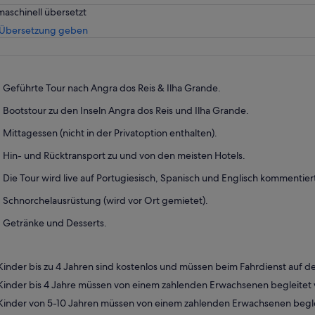
maschinell übersetzt
Wird
 Übersetzung geben
in
einem
neuen
Tab
Geführte Tour nach Angra dos Reis & Ilha Grande.
geöffnet
Bootstour zu den Inseln Angra dos Reis und Ilha Grande.
Mittagessen (nicht in der Privatoption enthalten).
Hin- und Rücktransport zu und von den meisten Hotels.
Die Tour wird live auf Portugiesisch, Spanisch und Englisch kommentier
Schnorchelausrüstung (wird vor Ort gemietet).
Getränke und Desserts.
Kinder bis zu 4 Jahren sind kostenlos und müssen beim Fahrdienst auf d
Kinder bis 4 Jahre müssen von einem zahlenden Erwachsenen begleitet
Kinder von 5-10 Jahren müssen von einem zahlenden Erwachsenen begl