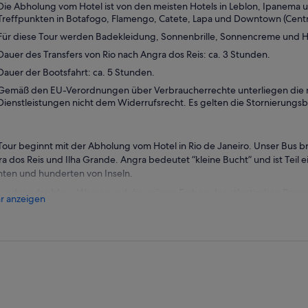
Die Abholung vom Hotel ist von den meisten Hotels in Leblon, Ipanema
Treffpunkten in Botafogo, Flamengo, Catete, Lapa und Downtown (Centr
Für diese Tour werden Badekleidung, Sonnenbrille, Sonnencreme und 
Dauer des Transfers von Rio nach Angra dos Reis: ca. 3 Stunden.
Dauer der Bootsfahrt: ca. 5 Stunden.
Gemäß den EU-Verordnungen über Verbraucherrechte unterliegen die m
Dienstleistungen nicht dem Widerrufsrecht. Es gelten die Stornierung
Tour beginnt mit der Abholung vom Hotel in Rio de Janeiro. Unser Bus br
a dos Reis und Ilha Grande. Angra bedeutet “kleine Bucht” und ist Teil
ten und hunderten von Inseln.
ndere das blaue Wasser und die grünen Farben des atlantischen Rege
r anzeigen
sfahrt zu den Inseln, erkunde die Strände und den weißen Sand, sch
s. Halte während der Tour zum Mittagessen an. Nach der Bootsfahrt ke
st zurück nach Rio.
cheide dich für die Premium-Option, die eine Upgrade-Tour mit einer 
onen auf dem Transfer und auf dem Boot ist.
e die Private Option mit privatem Transfer und gemeinsamem Boot oder
atem Transfer und privatem Boot. Private Optionen beinhalten kein Mit