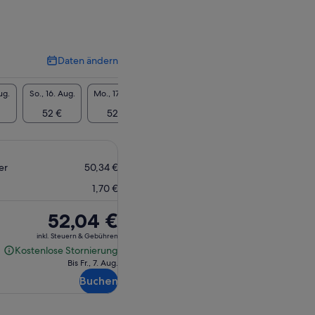
Daten ändern
Daten
ändern
ug.
So., 16. Aug.
Mo., 17. Aug.
Di., 18. Aug.
Mi., 19. Aug.
Do., 20
52 €
52 €
52 €
52 €
52
er
50,34 €
1,70 €
Der
52,04 €
Preis
inkl. Steuern & Gebühren
beträgt
Kostenlose Stornierung
Kostenlose
52,04 €
Bis Fr., 7. Aug.
Stornierung
Buchen