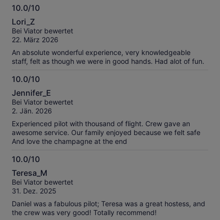
10.0/10
10.0
Lori_Z
von
Bei Viator bewertet
10
22. März 2026
An absolute wonderful experience, very knowledgeable
staff, felt as though we were in good hands. Had alot of fun.
10.0/10
10.0
Jennifer_E
von
Bei Viator bewertet
10
2. Jän. 2026
Experienced pilot with thousand of flight. Crew gave an
awesome service. Our family enjoyed because we felt safe
And love the champagne at the end
10.0/10
10.0
Teresa_M
von
Bei Viator bewertet
10
31. Dez. 2025
Daniel was a fabulous pilot; Teresa was a great hostess, and
the crew was very good! Totally recommend!