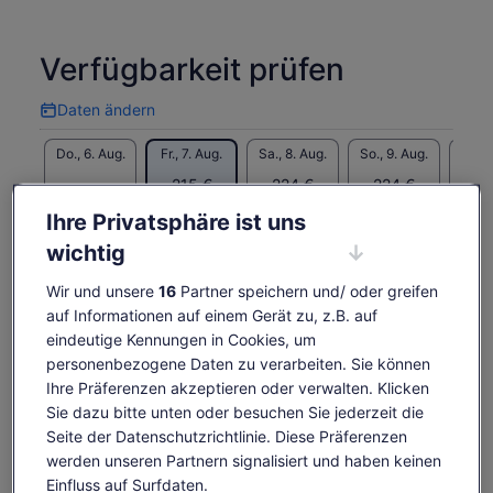
wenn jemand in Ihrer Gruppe über 275 Pfund ist, rufen Sie
uns bitte um Zustimmung.
Verfügbarkeit prüfen
Daten ändern
Daten
ändern
Do., 6. Aug.
Fr., 7. Aug.
Sa., 8. Aug.
So., 9. Aug.
Mo., 1
-
215 €
224 €
224 €
20
Ihre Privatsphäre ist uns
Einige Inhalte dieser Seite wurden möglicherweise
maschinell übersetzt
wichtig
Der
207 €
Originaltext anzeigen (Englisch)
Tickets anzeigen
Preis
inkl. Steuern & Gebühren
Wird
Feedback zu dieser Übersetzung geben
Wir und unsere
16
Partner speichern und/ oder greifen
beträgt
pro Erw.
in
auf Informationen auf einem Gerät zu, z.B. auf
207 €
einem
Das ist im Preis enthalten
eindeutige Kennungen in Cookies, um
pro
neuen
Erw.
personenbezogene Daten zu verarbeiten. Sie können
Tab
Ihre Präferenzen akzeptieren oder verwalten. Klicken
geöffnet
Leichte Snacks
Sie dazu bitte unten oder besuchen Sie jederzeit die
Szenischer Heißluftballonflug
Seite der Datenschutzrichtlinie. Diese Präferenzen
Professioneller Leitfaden
werden unseren Partnern signalisiert und haben keinen
Champagner-Toast
Einfluss auf Surfdaten.