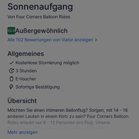
Sonnenaufgang
Von Four Corners Balloon Rides
Außergewöhnlich
10.0
10.0 von 10
Alle 102 Bewertungen von Viator anzeigen
Allgemeines
Kostenlose Stornierung möglich
3 Stunden
E-Voucher
Sofortige Bestätigung
Übersicht
Möchten Sie einen intimeren Ballonflug? Sorgen, mit 14 - 16
anderen Leuten in einem Korb zu sein? Four Corners Balloon
Rides erlaubt nur 8 - 12 Personen pro Flug. Unsere
Passagiere erleben eine traditionellere Ballonfahrt.
Mehr anzeigen
Leider haben Heißluftballons Gewichtsbeschränkungen, also,