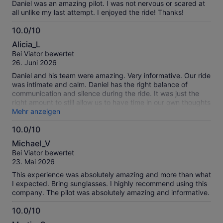
Daniel was an amazing pilot. I was not nervous or scared at
all unlike my last attempt. I enjoyed the ride! Thanks!
10.0/10
10.0
Alicia_L
von
Bei Viator bewertet
10
26. Juni 2026
Daniel and his team were amazing. Very informative. Our ride
was intimate and calm. Daniel has the right balance of
communication and silence during the ride. It was just the
right amount to still allow us to have time in our own thoughts
or with our fellow riders but always available to answer any
Mehr anzeigen
questions thoroughly but without too much info. Smooth
10.0/10
landing. Theresa was very informative and personable.
10.0
Classy champagne toast at the end. Highly recommend
Michael_V
especially for your first flight. You can tell Daniel is
von
Bei Viator bewertet
experienced both in flight and running his business. 10/10
10
23. Mai 2026
Operation
This experience was absolutely amazing and more than what
I expected. Bring sunglasses. I highly recommend using this
company. The pilot was absolutely amazing and informative.
10.0/10
10.0