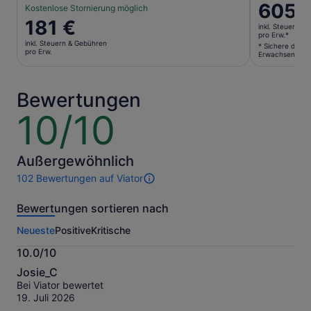
Der
605 
Kostenlose Stornierung möglich
Preis
Der
181 €
inkl. Steuern &
beträgt
Preis
pro Erw.*
inkl. Steuern & Gebühren
605 €
* Sichere dir e
beträgt
pro Erw.
Erwachsene au
pro
181 €
Erw.*
pro
* Sichere
Erw.
Bewertungen
dir
10/10
10
einen
von
niedriger
10
Preis,
indem
Außergewöhnlich
du
102 Bewertungen auf Viator
102
mehrere
Bewertungen
Erwachse
Bewertungen sortieren nach
dieser
auswählst
Aktivität.
Neueste
Positive
Kritische
Weitere
Informationen
10.0/10
zu
10.0
unseren
Josie_C
von
geprüften
Bei Viator bewertet
10
Bewertungen.
19. Juli 2026