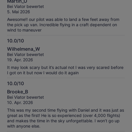
Martin_O
von
Bei Viator bewertet
10
5. Mai 2026
Awesome!! our pilot was able to land a few feet away from
the pick up van. Incredible flying in a craft dependent on
wind to maneuver
10.0/10
10.0
Wilhelmena_W
von
Bei Viator bewertet
10
19. Apr. 2026
It may look scary but it’s actual not I was very scared before
I got on it but now I would do it again
10.0/10
10.0
Brooke_B
von
Bei Viator bewertet
10
10. Apr. 2026
This was my second time flying with Daniel and it was just as
great as the first! He is so experienced (over 4,000 flights)
and makes the time in the sky unforgettable. I won’t go up
with anyone else.