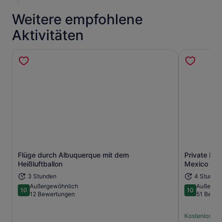
Weitere empfohlene
Aktivitäten
Flüge durch Albuquerque mit dem
Private Hei
Wird in einem neuen Tab geöffne
Heißluftballon
Mexico
3 Stunden
4 Stunde
Außergewöhnlich
Außerge
10
10
10 von 10
10 von 10
12 Bewertungen
51 Bewer
Kostenlose S