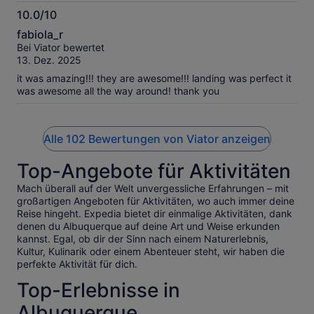
10.0/10
10.0
fabiola_r
von
Bei Viator bewertet
10
13. Dez. 2025
it was amazing!!! they are awesome!!! landing was perfect it
was awesome all the way around! thank you
Alle 102 Bewertungen von Viator anzeigen
Top-Angebote für Aktivitäten
Mach überall auf der Welt unvergessliche Erfahrungen – mit
großartigen Angeboten für Aktivitäten, wo auch immer deine
Reise hingeht. Expedia bietet dir einmalige Aktivitäten, dank
denen du Albuquerque auf deine Art und Weise erkunden
kannst. Egal, ob dir der Sinn nach einem Naturerlebnis,
Kultur, Kulinarik oder einem Abenteuer steht, wir haben die
perfekte Aktivität für dich.
Top-Erlebnisse in
Albuquerque