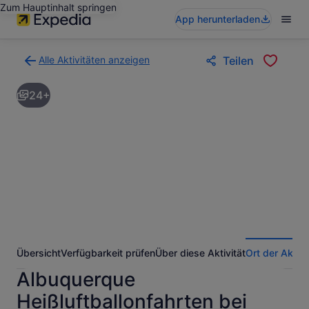
Zum Hauptinhalt springen
App herunterladen
Alle Aktivitäten anzeigen
Teilen
Zurück
zur
24+
Ergebnisseite
für
Aktivitäten.
Übersicht
Verfügbarkeit prüfen
Über diese Aktivität
Ort der Aktivi
Albuquerque
Heißluftballonfahrten bei