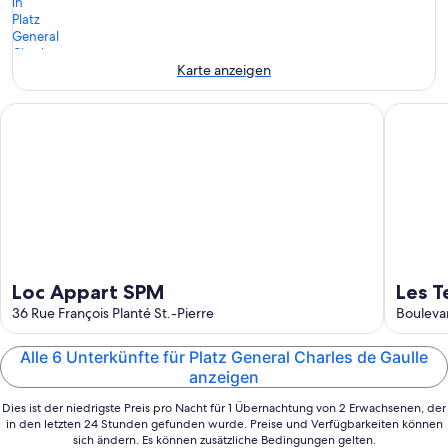
Aug.
Nacht,
für
-
9.
nächstes
9.
Aug.
Wochenende,
Aug.
-
14.
Karte anzeigen
10.
Aug.
Aug.
-
Loc Appart SPM
Les Terr
16.
Aug.
Loc Appart SPM
Les T
36 Rue François Planté St.-Pierre
Boulevar
Alle 6 Unterkünfte für Platz General Charles de Gaulle
anzeigen
Dies ist der niedrigste Preis pro Nacht für 1 Übernachtung von 2 Erwachsenen, der
in den letzten 24 Stunden gefunden wurde. Preise und Verfügbarkeiten können
sich ändern. Es können zusätzliche Bedingungen gelten.