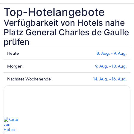
Top-Hotelangebote
Verfügbarkeit von Hotels nahe
Platz General Charles de Gaulle
prüfen
Prüfe
Heute
8. Aug. - 9. Aug.
die
Preise
Prüfe
Morgen
9. Aug. - 10. Aug.
nahe
die
Platz
Preise
Prüfe
Nächstes Wochenende
14. Aug. - 16. Aug.
General
nahe
die
Charles
Platz
Preise
de
General
nahe
Gaulle
Charles
Platz
für
de
General
heute
Gaulle
Charles
Nacht,
für
de
8.
morgen
Gaulle