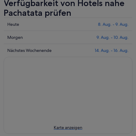
Verfügbarkeit von Hotels nahe
Pachatata prüfen
Prüfe
Heute
8. Aug. - 9. Aug.
die
Preise
Prüfe
Morgen
9. Aug. - 10. Aug.
nahe
die
Pachatata
Preise
Prüfe
Nächstes Wochenende
14. Aug. - 16. Aug.
für
nahe
die
heute
Pachatata
Preise
Nacht,
für
nahe
8.
morgen
Pachatata
Aug.
Nacht,
für
-
9.
nächstes
9.
Aug.
Wochenende,
Aug.
-
14.
10.
Aug.
Aug.
-
16.
Aug.
Karte anzeigen