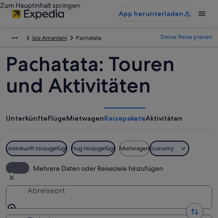
Zum Hauptinhalt springen
App herunterladen
Deine Reise planen
Isla Amantani
Pachatata
Pachatata: Touren
und Aktivitäten
Unterkünfte
Flüge
Mietwagen
Reisepakete
Aktivitäten
Unterkunft hinzugefügt
Flug hinzugefügt
Mietwagen
Economy
Mehrere Daten oder Reiseziele hinzufügen
Abreiseort