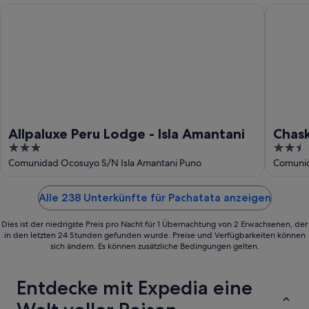
Allpaluxe Peru Lodge - Isla Amantani
Chaska W
Allpaluxe Peru Lodge - Isla Amantani
Chas
3
2.5
out
out
Comunidad Ocosuyo S/N Isla Amantani Puno
Comunid
of
of
5
5
Alle 238 Unterkünfte für Pachatata anzeigen
Dies ist der niedrigste Preis pro Nacht für 1 Übernachtung von 2 Erwachsenen, der
in den letzten 24 Stunden gefunden wurde. Preise und Verfügbarkeiten können
sich ändern. Es können zusätzliche Bedingungen gelten.
Entdecke mit Expedia eine