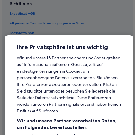
Richtlinien
Expedia.at AGB
Allgemeine Geschäftsbedingungen von Vrbo
Barrierefreiheit
Einreisebestimmungen
Ihre Privatsphäre ist uns wichtig
Datenschutzerklärung
Wir und unsere
16
Partner speichern und/ oder greifen
Cookie-Erklärung
auf Informationen auf einem Gerät zu, z.B. auf
eindeutige Kennungen in Cookies, um
Rechtliche Hinweise/Kontakt
personenbezogene Daten zu verarbeiten. Sie können
Inhaltsrichtlinien und Melden von Inhalten
Ihre Präferenzen akzeptieren oder verwalten. Klicken
Sie dazu bitte unten oder besuchen Sie jederzeit die
Hilfe
Seite der Datenschutzrichtlinie. Diese Präferenzen
werden unseren Partnern signalisiert und haben keinen
Hilfe
Einfluss auf Surfdaten.
Buchung ändern oder stornieren
Wir und unsere Partner verarbeiten Daten,
Rückerstattungsprozess und Zeitrahmen
um Folgendes bereitzustellen:
Buchen Sie einen Flug mit einer Gutschrift bei der Fluggesellschaft