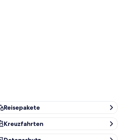
isepakete
Reisepakete
euzfahrten
Kreuzfahrten
tenschutz