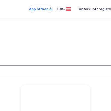
•
App öffnen
EUR
Unterkunft registr