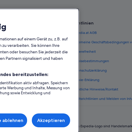
Richtlinien
ig
 Österreich
Expedia.at AGB
mationen auf einem Gerät zu, z.B. auf
terreich
Allgemeine Geschäftsbedingungen v
zu verarbeiten. Sie können Ihre
unten oder besuchen Sie jederzeit die
ungen Österreich
Barrierefreiheit
en Partnern signalisiert und haben
n Österreich
Einreisebestimmungen
erreich
Datenschutzerklärung
ndes bereitzustellen:
Österreich
Cookie-Erklärung
ntifikation aktiv abfragen. Speichern
sierte Werbung und Inhalte, Messung von
nftsarten
Rechtliche Hinweise/Kontakt
chung sowie Entwicklung und
Inhaltsrichtlinien und Melden von Inh
e ablehnen
Akzeptieren
 Group. Alle Rechte vorbehalten. Expedia und das Expedia-Logo sind Handelsmar