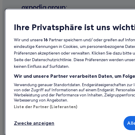
Unternehmen
Erkunden
Ihre Privatsphäre ist uns wicht
Über uns
Reiseführer
Wir und unsere
16
Partner speichern und/ oder greifen auf Infor
Jobs
Hotels in Ös
eindeutige Kennungen in Cookies, um personenbezogene Daten 
Präferenzen akzeptieren oder verwalten. Klicken Sie dazu bitte 
Unterkunft registrieren
Ferienwohn
Seite der Datenschutzrichtlinie. Diese Präferenzen werden unser
Partnerschaften
Städtereise
keinen Einfluss auf Surfdaten.
Werbung
Flüge in Öst
Wir und unsere Partner verarbeiten Daten, um Folge
Presse
Mietwagen 
Verwendung genauer Standortdaten. Endgeräteeigenschaften zur Ide
von oder Zugriff auf Informationen auf einem Endgerät. Personali
Alle Unterku
Werbeleistung und der Performance von Inhalten, Zielgruppenfors
Verbesserung von Angeboten.
Liste der Partner (Lieferanten)
Zwecke anzeigen
All
© 2026 Expedia, Inc., ein Unternehmen der Expedia