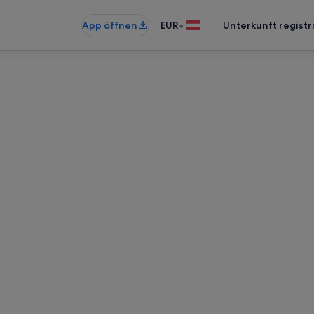
•
App öffnen
EUR
Unterkunft registr