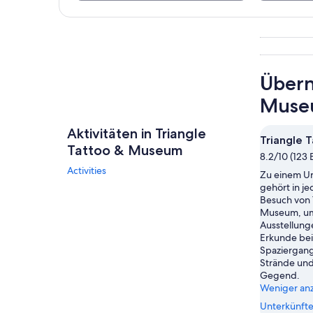
Karte erkunden
Übern
Muse
Aktivitäten in Triangle
Triangle 
Tattoo & Museum
8.2/10 (123
Activities
Zu einem Ur
gehört in je
Besuch von 
Museum, um 
Ausstellung
Erkunde bei
Spaziergang
Strände und
Gegend.
Weniger an
Unterkünfte