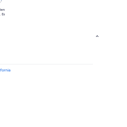
 den
 Es
fornia