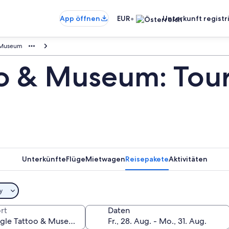
•
App öffnen
EUR
Unterkunft registr
& Museum
oo & Museum: Tou
Unterkünfte
Flüge
Mietwagen
Reisepakete
Aktivitäten
y
ort
Daten