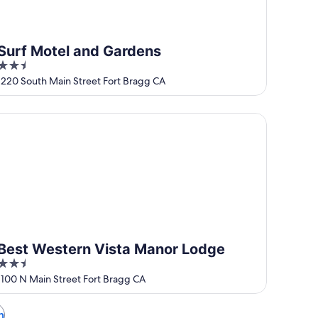
Surf Motel and Gardens
2.5
out
1220 South Main Street Fort Bragg CA
of
5
st Western Vista Manor Lodge
Best Western Vista Manor Lodge
2.5
out
1100 N Main Street Fort Bragg CA
of
5
n