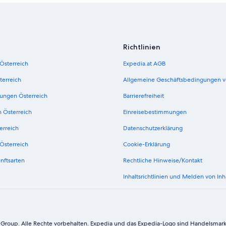
Nice Hotels
Point Arena Hotels
Redway Hotels
Richtlinien
Sea Ranch Hotels
 Österreich
Expedia.at AGB
Vichy Springs Hotels
terreich
Allgemeine Geschäftsbedingungen v
ungen Österreich
Barrierefreiheit
n Österreich
Einreisebestimmungen
erreich
Datenschutzerklärung
Österreich
Cookie-Erklärung
nftsarten
Rechtliche Hinweise/Kontakt
Inhaltsrichtlinien und Melden von Inh
 Group. Alle Rechte vorbehalten. Expedia und das Expedia-Logo sind Handelsmar