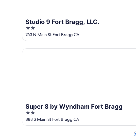
Studio 9 Fort Bragg, LLC.
2
out
763 N Main St Fort Bragg CA
of
5
Super 8 by Wyndham Fort Bragg
Super 8 by Wyndham Fort Bragg
2
out
888 S Main St Fort Bragg CA
of
5