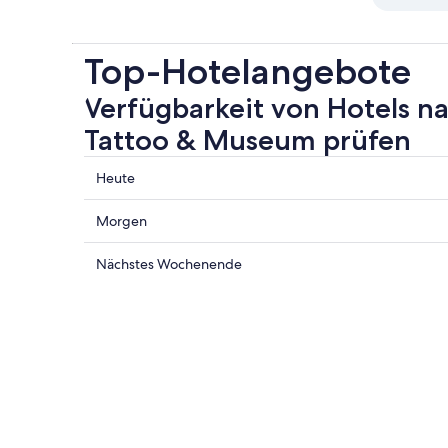
Top-Hotelangebote
Verfügbarkeit von Hotels na
Tattoo & Museum prüfen
Prüfe
Heute
die
Preise
Prüfe
Morgen
nahe
die
Triangle
Preise
Prüfe
Nächstes Wochenende
Tattoo
nahe
die
&
Triangle
Preise
Museum
Tattoo
nahe
für
&
Triangle
heute
Museum
Tattoo
Nacht,
für
&
9.
morgen
Museum
Aug.
Nacht,
für