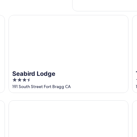
Seabird Lodge
Th
Seabird Lodge
3.5
out
191 South Street Fort Bragg CA
of
5
Beachcomber Motel Fort Bragg
Su