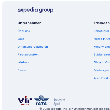
Mendocino Hotels
Citizenm Hotels in Pazifikküsten-Highway
Potter Valley Hotels
Unternehmen
Erkunden
Redwood Valley Hotels
Über uns
Reiseführer
Campingplätze in Vichy Springs
Westport Hotels
Jobs
Hotels in Ös
Unterkunft registrieren
Ferienwohn
Partnerschaften
Städtereise
Werbung
Flüge in Öst
Presse
Mietwagen 
Alle Unterku
© 2026 Expedia, Inc., ein Unternehmen der Expedia