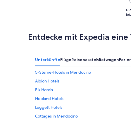
Die
le
Entdecke mit Expedia eine 
Unterkünfte
Flüge
Reisepakete
Mietwagen
Feri
5-Sterne-Hotels in Mendocino
Albion Hotels
Elk Hotels
Hopland Hotels
Leggett Hotels
Cottages in Mendocino
Historische in Mendocino