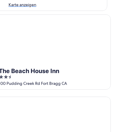
Karte anzeigen
e Beach House Inn
The Beach House Inn
2.5
out
100 Pudding Creek Rd Fort Bragg CA
of
5
rf Motel and Gardens