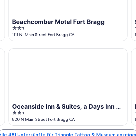
Beachcomber Motel Fort Bragg
2.5
out
1111 N. Main Street Fort Bragg CA
of
5
Oceanside Inn & Suites, a Days Inn by Wyndham
Be
Oceanside Inn & Suites, a Days Inn by
2.5
Wyndham
out
820 N Main Street Fort Bragg CA
of
5
Alle 481 Unterkünfte für Triangle Tattoo & Museum anzeige