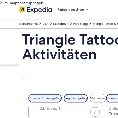
Zum Hauptinhalt springen
Reisen buchen
Nordamerika
USA
Kalifornien
Fort Bragg
Triangle Tattoo 
Triangle Tatt
Aktivitäten
Unterkunft hinzugefügt
Flug hinzugefügt
Mietwagen
Econom
Abreiseort
Ziel