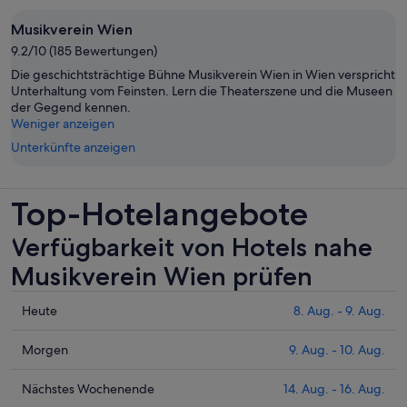
Musikverein Wien
9.2/10 (185 Bewertungen)
Die geschichtsträchtige Bühne Musikverein Wien in Wien verspricht
Unterhaltung vom Feinsten. Lern die Theaterszene und die Museen
der Gegend kennen.
Weniger anzeigen
Unterkünfte anzeigen
Top-Hotelangebote
Verfügbarkeit von Hotels nahe
Musikverein Wien prüfen
Prüfe
Heute
8. Aug. - 9. Aug.
die
Preise
Prüfe
Morgen
9. Aug. - 10. Aug.
nahe
die
Musikverein
Preise
Prüfe
Nächstes Wochenende
14. Aug. - 16. Aug.
Wien