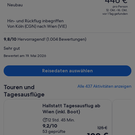
446 €
betrug
out
Neubau
pro Person
773 €,
of
12. Okt.–16. Okt.
vor 1 Tag gefunden
jetzt
5
Hin- und Rückflug inbegriffen
beträgt
Von Köln (CGN) nach Wien (VIE)
er
446 €
9,8
/
10
Hervorragend! (1.004 Bewertungen)
pro
Person
Sehr gut
Bewertet am 19. Mai 2026
Reisedaten auswählen
Touren und
Alle 437 Aktivitäten anzeigen
Tagesausflüge
Wird in einem ne
Hallstatt Tagesausflug ab Wien (inkl. Boot)
Wien: Hall
Hallstatt Tagesausflug ab
Wien (inkl. Boot)
Die
12 Std. 45 Min.
9.2
9,2/10
Aktivität
Der
125 €
von
53 geprüfte
dauert
vorherige