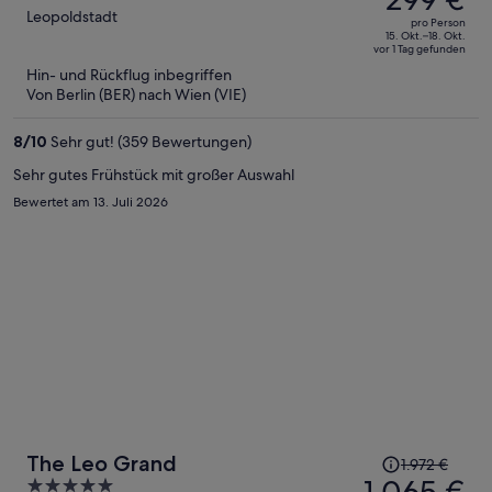
betrug
out
Leopoldstadt
pro Person
503 €,
of
15. Okt.–18. Okt.
vor 1 Tag gefunden
jetzt
5
Hin- und Rückflug inbegriffen
beträgt
Von Berlin (BER) nach Wien (VIE)
er
299 €
8
/
10
Sehr gut! (359 Bewertungen)
pro
Person
Sehr gutes Frühstück mit großer Auswahl
Bewertet am 13. Juli 2026
Der
The Leo Grand
1.972 €
Preis
1.065 €
5