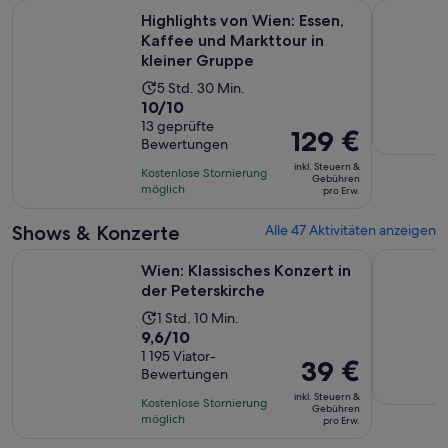
Highlights von Wien: Essen, Kaffee und Markttour in kleine
Wiener Mo
Highlights von Wien: Essen,
Kaffee und Markttour in
kleiner Gruppe
Die
5 Std. 30 Min.
10.0
10/10
Aktivität
von
13 geprüfte
dauert
Der
129 €
Bewertungen
10,
5
Preis
basierend
inkl. Steuern &
Stunden
Kostenlose Stornierung
beträgt
Gebühren
auf
möglich
und
pro Erw.
129 €
13
30
pro
Shows & Konzerte
Alle 47 Aktivitäten anzeigen
Bewertungen.
Minuten
Erw.
Wird in einem 
Wien: Klassisches Konzert in der Peterskirche
Wiener Mo
Wien: Klassisches Konzert in
der Peterskirche
Die
1 Std. 10 Min.
9.6
9,6/10
Aktivität
von
1 195 Viator-
dauert
Der
39 €
Bewertungen
10,
1
Preis
basierend
inkl. Steuern &
Stunde
Kostenlose Stornierung
beträgt
Gebühren
auf
möglich
und
pro Erw.
39 €
1195
10