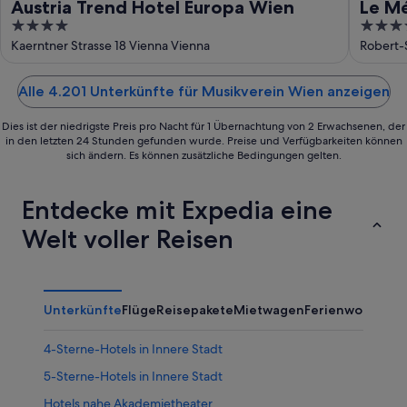
Austria Trend Hotel Europa Wien
Le M
4
5
out
out
Kaerntner Strasse 18 Vienna Vienna
Robert-S
of
of
5
5
Alle 4.201 Unterkünfte für Musikverein Wien anzeigen
Dies ist der niedrigste Preis pro Nacht für 1 Übernachtung von 2 Erwachsenen, der
in den letzten 24 Stunden gefunden wurde. Preise und Verfügbarkeiten können
sich ändern. Es können zusätzliche Bedingungen gelten.
Entdecke mit Expedia eine
Welt voller Reisen
Unterkünfte
Flüge
Reisepakete
Mietwagen
Ferienwohnung
4-Sterne-Hotels in Innere Stadt
5-Sterne-Hotels in Innere Stadt
Hotels nahe Akademietheater