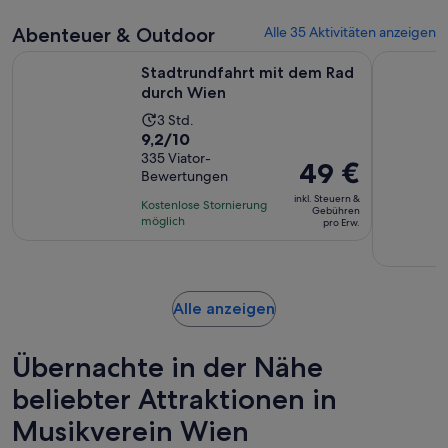
pro
Bewertungen.
Minuten
Erw.
Abenteuer & Outdoor
Alle 35 Aktivitäten anzeigen
Wird in einem neue
Stadtrundfahrt mit dem Rad durch Wien
Panorama 
Stadtrundfahrt mit dem Rad
durch Wien
Die
3 Std.
9.2
9,2/10
Aktivität
von
335 Viator-
dauert
Der
49 €
Bewertungen
10,
3
Preis
basierend
inkl. Steuern &
Stunden
Kostenlose Stornierung
beträgt
Gebühren
auf
möglich
pro Erw.
49 €
335
pro
Bewertungen.
Erw.
Wird
Alle anzeigen
in
einem
Übernachte in der Nähe
neuen
Tab
beliebter Attraktionen in
geöffnet
Musikverein Wien