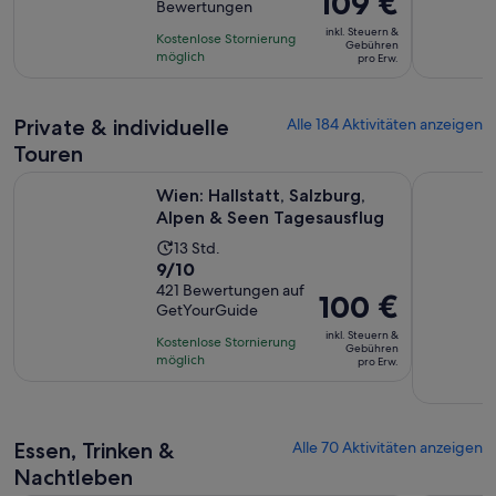
109 €
Bewertungen
10,
12
Preis
basierend
inkl. Steuern &
Stunden
Kostenlose Stornierung
war
Gebühren
auf
möglich
und
pro Erw.
125 €
53
45
und
Bewertungen.
Minuten
der
Private & individuelle
Alle 184 Aktivitäten anzeigen
aktuelle
Touren
Preis
Wird in
Wien: Hallstatt, Salzburg, Alpen & Seen Tagesausflug
beträgt
Von Wien :
Wien: Hallstatt, Salzburg,
109 €
Alpen & Seen Tagesausflug
pro
Die
13 Std.
Erw.
9.0
9/10
Aktivität
von
421 Bewertungen auf
dauert
Der
100 €
GetYourGuide
10,
13
Preis
basierend
inkl. Steuern &
Stunden
Kostenlose Stornierung
beträgt
Gebühren
auf
möglich
pro Erw.
100 €
421
pro
Bewertungen.
Erw.
Essen, Trinken &
Alle 70 Aktivitäten anzeigen
Nachtleben