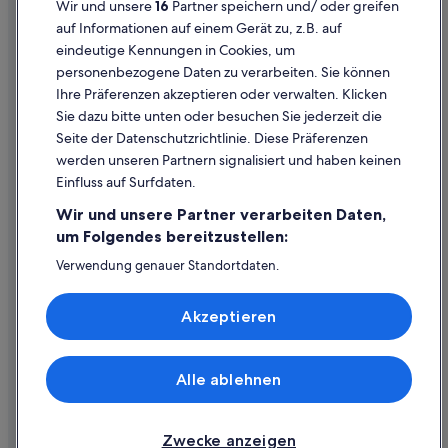
Wir und unsere
16
Partner speichern und/ oder greifen
Cookie-Erklärung
auf Informationen auf einem Gerät zu, z.B. auf
Günstige in Wieden
eindeutige Kennungen in Cookies, um
Rechtliche Hinweise/Kontakt
Hotels mit Fitnessbereich in Wieden
personenbezogene Daten zu verarbeiten. Sie können
Inhaltsrichtlinien und Melden von Inhalten
Hotels mit Klimaanlage in Wieden
Ihre Präferenzen akzeptieren oder verwalten. Klicken
Sie dazu bitte unten oder besuchen Sie jederzeit die
Hotels mit Parkplatz in Wieden
Hilfe
Seite der Datenschutzrichtlinie. Diese Präferenzen
Hotels mit Restaurant in Wieden
werden unseren Partnern signalisiert und haben keinen
Hilfe
Haustierfreundliche in Wieden
Einfluss auf Surfdaten.
Buchung ändern oder stornieren
Luxus in Wieden
Wir und unsere Partner verarbeiten Daten,
Rückerstattungsprozess und Zeitrahmen
um Folgendes bereitzustellen:
Ski in Wieden
Buchen Sie einen Flug mit einer Gutschrift bei der Fluggesellschaft
Verwendung genauer Standortdaten.
Abenteuer in Wieden
Endgeräteeigenschaften zur Identifikation aktiv abfragen.
Internationale Reisedokumente
Wieden: Hotels
Speichern von oder Zugriff auf Informationen auf einem
Akzeptieren
Endgerät. Personalisierte Werbung und Inhalte, Messung
Aparthotels in Wien
von Werbeleistung und der Performance von Inhalten,
Zielgruppenforschung sowie Entwicklung und
Ferienwohnungen in Wien
Verbesserung von Angeboten.
Alle ablehnen
© 2026 Expedia, Inc., ein Unternehmen der Expedia Group. Alle Rechte
B&B in Wien
Liste der Partner (Lieferanten)
vorbehalten. Expedia und das Expedia-Logo sind Handelsmarken oder
eingetragene Handelsmarken von Expedia, Inc.
Hotels nahe Wien Hauptbahnhof
Zwecke anzeigen