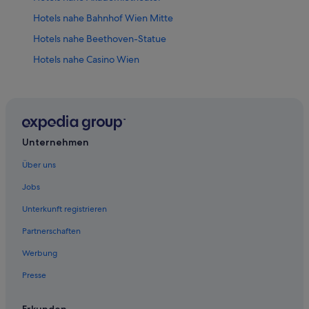
Hotels nahe Bahnhof Wien Mitte
Hotels nahe Beethoven-Statue
Hotels nahe Casino Wien
Hotels nahe Haas Haus
Hotels nahe Heldendenkmal der Roten Armee
Hotels nahe Hofburg
Familien in Innere Stadt
Unternehmen
Hotels mit Parkplatz in Innere Stadt
Über uns
Hotels mit Whirlpool in Innere Stadt
Jobs
Hotels nahe Karlskirche
Unterkunft registrieren
Hotels nahe Karlsplatz
Partnerschaften
Hotels nahe Kärntner Straße
Werbung
Hotels nahe Musikverein Wien
Presse
Hotels nahe Ringstraßen-Galerien
Hotels nahe Ronacher