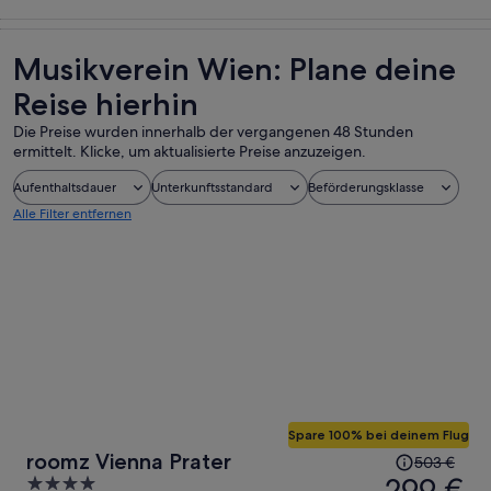
Touren und
Geschichte &
Private &
Essen, Trinken
Tagesausflüge
Kultur
individuelle
& Nachtleben
Touren
Musikverein Wien: Plane deine
Reise hierhin
Die Preise wurden innerhalb der vergangenen 48 Stunden
ermittelt. Klicke, um aktualisierte Preise anzuzeigen.
Aufenthaltsdauer
Unterkunftsstandard
Beförderungsklasse
Alle Filter entfernen
Spare 100% bei deinem Flug
Der
roomz Vienna Prater
503 €
Preis
299 €
4