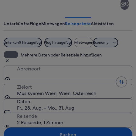
3
Wien
Unterkünfte
Flüge
Mietwagen
Reisepakete
Aktivitäten
Unterkunft hinzugefügt
Flug hinzugefügt
Mietwagen
Economy
Ein klassizistisches Gebäude mit rote
Mehrere Daten oder Reiseziele hinzufügen
Abreiseort
Zielort
Musikverein Wien, Wien, Österreich
Daten
Fr., 28. Aug. - Mo., 31. Aug.
Reisende
2 Reisende, 1 Zimmer
Suchen