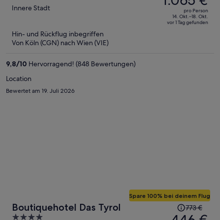
betrug
out
Innere Stadt
pro Person
1.972 €,
of
14. Okt.–18. Okt.
vor 1 Tag gefunden
jetzt
5
Hin- und Rückflug inbegriffen
beträgt
Von Köln (CGN) nach Wien (VIE)
er
1.065 €
9,8
/
10
Hervorragend! (848 Bewertungen)
pro
Person
Location
Bewertet am 19. Juli 2026
Spare 100% bei deinem Flug
Der
Boutiquehotel Das Tyrol
773 €
Preis
4